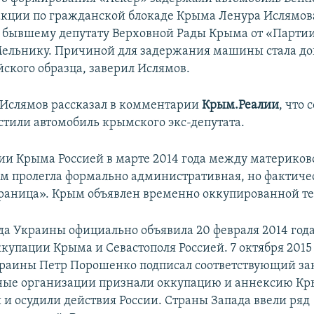
акции по гражданской блокаде Крыма Ленура Ислямов
бывшему депутату Верховной Рады Крыма от «Партии
ельнику. Причиной для задержания машины стала до
йского образца, заверил Ислямов.
Ислямов рассказал в комментарии
Крым.Реалии
, что
стили автомобиль крымского экс-депутата.
ии Крыма Россией в марте 2014 года между материко
ом пролегла формально административная, но фактиче
раница». Крым объявлен временно оккупированной т
да Украины официально объявила 20 февраля 2014 год
купации Крыма и Севастополя Россией. 7 октября 2015
раины Петр Порошенко подписал соответствующий за
ые организации признали оккупацию и аннексию К
и осудили действия России. Страны Запада ввели ряд