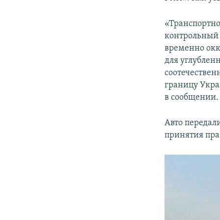
ПОБЕДИТЕЛЕЙ НЕ СУДЯТ?
КРЫМ.НЕПОКОРЕННЫЙ
«Транспортно
контрольный 
ELIFBE
временно окк
УКРАИНСКАЯ ПРОБЛЕМА КРЫМА
для углубленн
соотечествен
границу Укра
в сообщении.
Авто передал
принятия пра