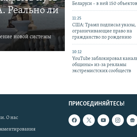
Беларуси – в ней 150 объекто
. Реально ли
11:25
США: Трамп подписал указы,
ограничивающие право на
ление новой системы
гражданство по рождению
10:12
YouTube заблокировал канал
общины» из-за рекламы
экстремистских сообществ
ПРИСОЕДИНЯЙТЕСЬ!
и. О нас
омментирования