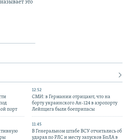
называет это
12:52
сти
СМИ: в Германии отрицают, что на
под
борту украинского Ан-124 в аэропорту
кой порт
Лейпцига были боеприпасы
11:45
ктивную
В Генеральном штабе ВСУ отчитались об
уры
ударах по РЛС и месту запусков БпЛА в