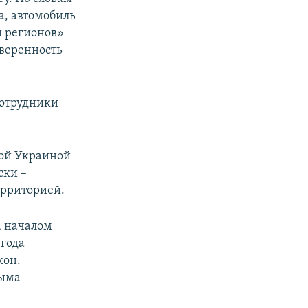
а, автомобиль
 регионов»
веренность
 сотрудники
вой Украиной
ски –
ерриторией.
а началом
 года
кон.
рыма