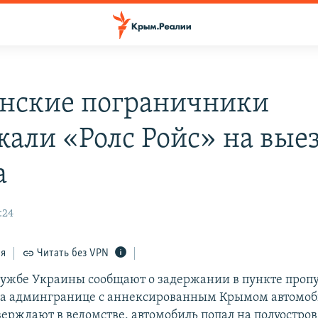
нские пограничники
жали «Ролс Ройс» на выез
а
:24
ся
Читать без VPN
лужбе Украины сообщают о задержании в пункте проп
а админгранице с аннексированным Крымом автомоб
верждают в ведомстве, автомобиль попал на полуостров