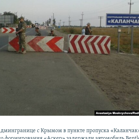
 админгранице с Крымом в пункте пропуска «Каланчак
о формирования «Аскер» задержали автомобиль Bentle