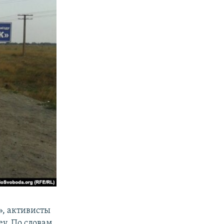
», активисты
y. По словам