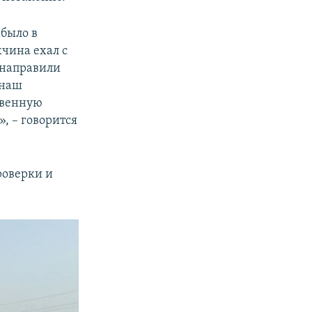
было в
чина ехал с
 направили
 наш
твенную
, – говорится
роверки и