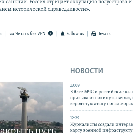
х санкций. Россия отрицает оккупацию полуострова и 
нием исторической справедливости».
ся
Читать без VPN
Follow us
Печать
НОВОСТИ
13:09
В Ялте МЧС и российские вла
призывают покинуть пляжи, 
вероятную атаку попал морс
12:29
Журналисты создали интера
закрыть путь
карту военной инфраструкт