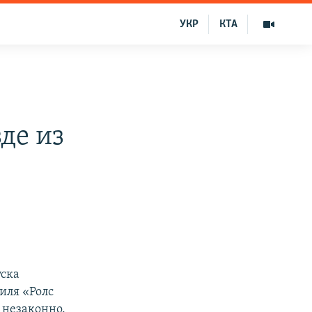
УКР
КТА
де из
уска
иля «Ролс
 незаконно.