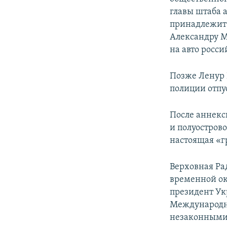
главы штаба 
принадлежит 
Александру М
на авто росси
Позже Ленур 
полиции отпу
После аннекс
и полуостров
настоящая «г
Верховная Ра
временной ок
президент Ук
Международн
незаконными 