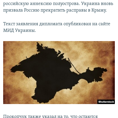
российскую аннексию полуострова. Украина вновь
ПРИСОЕДИНЯЙТЕСЬ!
ПОБЕДИТЕЛЕЙ НЕ СУДЯТ?
призвала Россию прекратить расправы в Крыму.
КРЫМ.НЕПОКОРЕННЫЙ
Текст заявления дипломата опубликован на сайте
ELIFBE
МИД Украины.
УКРАИНСКАЯ ПРОБЛЕМА КРЫМА
Все сайты RFE/RL
Прокопчук также указал на то, что остаются