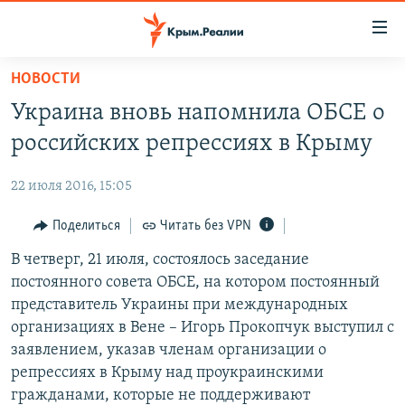
Доступность
ссылки
Вернуться
НОВОСТИ
к
НОВОСТИ
Украина вновь напомнила ОБСЕ о
основному
СПЕЦПРОЕКТЫ
содержанию
российских репрессиях в Крыму
ВОДА
Вернутся
ГРУЗ 200
к
22 июля 2016, 15:05
ИСТОРИЯ
КАРТА ВОЕННЫХ ОБЪЕКТОВ КРЫМА
главной
ЕЩЕ
Поделиться
Читать без VPN
11 ЛЕТ ОККУПАЦИИ КРЫМА. 11 ИСТОРИЙ СОПРОТИВЛЕНИЯ
навигации
Вернутся
РАДІО СВОБОДА
В четверг, 21 июля, состоялось заседание
ИНТЕРАКТИВ
к
постоянного совета ОБСЕ, на котором постоянный
КАК ОБОЙТИ БЛОКИРОВКУ
ИНФОГРАФИКА
поиску
представитель Украины при международных
ТЕЛЕПРОЕКТ КРЫМ.РЕАЛИИ
организациях в Вене – Игорь Прокопчук выступил с
Українською
заявлением, указав членам организации о
СОВЕТЫ ПРАВОЗАЩИТНИКОВ
Qırımtatar
репрессиях в Крыму над проукраинскими
ПРОПАВШИЕ БЕЗ ВЕСТИ
гражданами, которые не поддерживают