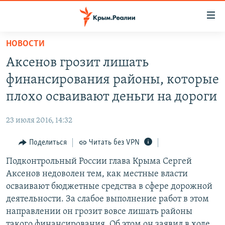
Доступность
ссылки
Вернуться
НОВОСТИ
к
НОВОСТИ
Аксенов грозит лишать
основному
СПЕЦПРОЕКТЫ
содержанию
финансирования районы, которые
ВОДА
Вернутся
ГРУЗ 200
плохо осваивают деньги на дороги
к
ИСТОРИЯ
КАРТА ВОЕННЫХ ОБЪЕКТОВ КРЫМА
главной
23 июля 2016, 14:32
ЕЩЕ
11 ЛЕТ ОККУПАЦИИ КРЫМА. 11 ИСТОРИЙ СОПРОТИВЛЕНИЯ
навигации
Вернутся
Поделиться
Читать без VPN
РАДІО СВОБОДА
ИНТЕРАКТИВ
к
Подконтрольный России глава Крыма Сергей
КАК ОБОЙТИ БЛОКИРОВКУ
ИНФОГРАФИКА
поиску
Аксенов недоволен тем, как местные власти
ТЕЛЕПРОЕКТ КРЫМ.РЕАЛИИ
осваивают бюджетные средства в сфере дорожной
Українською
деятельности. За слабое выполнение работ в этом
СОВЕТЫ ПРАВОЗАЩИТНИКОВ
Qırımtatar
направлении он грозит вовсе лишать районы
ПРОПАВШИЕ БЕЗ ВЕСТИ
такого финансирования. Об этом он заявил в ходе