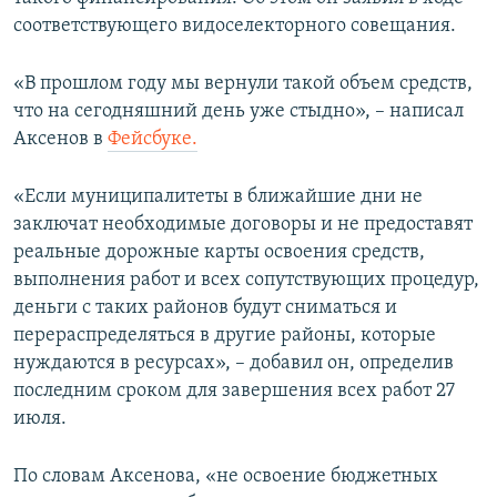
ПРИСОЕДИНЯЙТЕСЬ!
ПОБЕДИТЕЛЕЙ НЕ СУДЯТ?
соответствующего видоселекторного совещания.
КРЫМ.НЕПОКОРЕННЫЙ
«В прошлом году мы вернули такой объем средств,
ELIFBE
что на сегодняшний день уже стыдно», – написал
Аксенов в
Фейсбуке.
УКРАИНСКАЯ ПРОБЛЕМА КРЫМА
Все сайты RFE/RL
«Если муниципалитеты в ближайшие дни не
заключат необходимые договоры и не предоставят
реальные дорожные карты освоения средств,
выполнения работ и всех сопутствующих процедур,
деньги с таких районов будут сниматься и
перераспределяться в другие районы, которые
нуждаются в ресурсах», – добавил он, определив
последним сроком для завершения всех работ 27
июля.
По словам Аксенова, «не освоение бюджетных