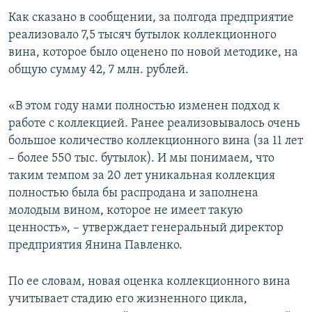
ПРИСОЕДИНЯЙТЕСЬ!
ПОБЕДИТЕЛЕЙ НЕ СУДЯТ?
Как сказано в сообщении, за полгода предприятие
реализовало 7,5 тысяч бутылок коллекционного
КРЫМ.НЕПОКОРЕННЫЙ
вина, которое было оценено по новой методике, на
ELIFBE
общую сумму 42, 7 млн. рублей.
УКРАИНСКАЯ ПРОБЛЕМА КРЫМА
«В этом году нами полностью изменен подход к
Все сайты RFE/RL
работе с коллекцией. Ранее реализовывалось очень
большое количество коллекционного вина (за 11 лет
– более 550 тыс. бутылок). И мы понимаем, что
таким темпом за 20 лет уникальная коллекция
полностью была бы распродана и заполнена
молодым вином, которое не имеет такую
ценность», – утверждает генеральный директор
предприятия Янина Павленко.
По ее словам, новая оценка коллекционного вина
учитывает стадию его жизненного цикла,