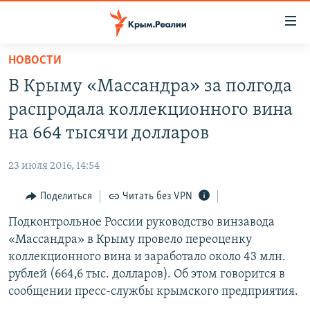
Доступность
ссылки
Вернуться
НОВОСТИ
к
НОВОСТИ
В Крыму «Массандра» за полгода
основному
СПЕЦПРОЕКТЫ
содержанию
распродала коллекционного вина
ВОДА
Вернутся
ГРУЗ 200
на 664 тысячи долларов
к
ИСТОРИЯ
КАРТА ВОЕННЫХ ОБЪЕКТОВ КРЫМА
главной
23 июля 2016, 14:54
ЕЩЕ
11 ЛЕТ ОККУПАЦИИ КРЫМА. 11 ИСТОРИЙ СОПРОТИВЛЕНИЯ
навигации
Вернутся
Поделиться
Читать без VPN
РАДІО СВОБОДА
ИНТЕРАКТИВ
к
Подконтрольное России руководство винзавода
КАК ОБОЙТИ БЛОКИРОВКУ
ИНФОГРАФИКА
поиску
«Массандра» в Крыму провело переоценку
ТЕЛЕПРОЕКТ КРЫМ.РЕАЛИИ
коллекционного вина и заработало около 43 млн.
Українською
рублей (664,6 тыс. долларов). Об этом говорится в
СОВЕТЫ ПРАВОЗАЩИТНИКОВ
Qırımtatar
сообщении пресс-службы крымского предприятия.
ПРОПАВШИЕ БЕЗ ВЕСТИ