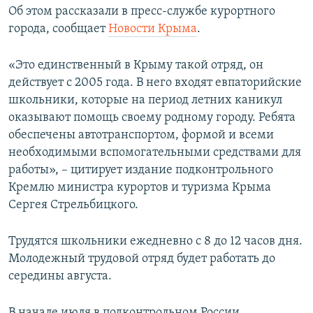
Об этом рассказали в пресс-службе курортного
ПРИСОЕДИНЯЙТЕСЬ!
ПОБЕДИТЕЛЕЙ НЕ СУДЯТ?
города, сообщает
Новости Крыма
.
КРЫМ.НЕПОКОРЕННЫЙ
ELIFBE
«Это единственный в Крыму такой отряд, он
действует с 2005 года. В него входят евпаторийские
УКРАИНСКАЯ ПРОБЛЕМА КРЫМА
школьники, которые на период летних каникул
Все сайты RFE/RL
оказывают помощь своему родному городу. Ребята
обеспечены автотранспортом, формой и всеми
необходимыми вспомогательными средствами для
работы», – цитирует издание подконтрольного
Кремлю министра курортов и туризма Крыма
Сергея Стрельбицкого.
Трудятся школьники ежедневно с 8 до 12 часов дня.
Молодежный трудовой отряд будет работать до
середины августа.
В начале июля в подконтрольном России