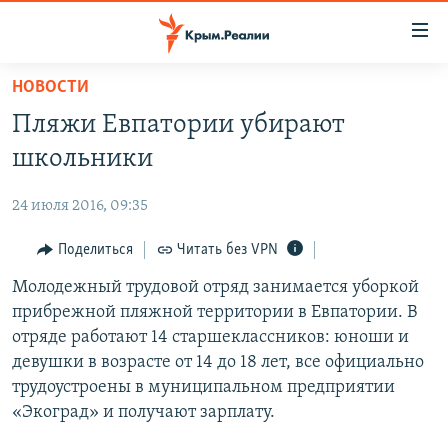
Доступность
ссылки
Вернуться
НОВОСТИ
к
НОВОСТИ
Пляжи Евпатории убирают
основному
СПЕЦПРОЕКТЫ
содержанию
школьники
ВОДА
Вернутся
ГРУЗ 200
к
24 июля 2016, 09:35
ИСТОРИЯ
КАРТА ВОЕННЫХ ОБЪЕКТОВ КРЫМА
главной
ЕЩЕ
Поделиться
Читать без VPN
11 ЛЕТ ОККУПАЦИИ КРЫМА. 11 ИСТОРИЙ СОПРОТИВЛЕНИЯ
навигации
Вернутся
РАДІО СВОБОДА
Молодежный трудовой отряд занимается уборкой
ИНТЕРАКТИВ
к
прибрежной пляжной территории в Евпатории. В
КАК ОБОЙТИ БЛОКИРОВКУ
ИНФОГРАФИКА
поиску
отряде работают 14 старшеклассников: юноши и
ТЕЛЕПРОЕКТ КРЫМ.РЕАЛИИ
девушки в возрасте от 14 до 18 лет, все официально
Українською
трудоустроены в муниципальном предприятии
СОВЕТЫ ПРАВОЗАЩИТНИКОВ
Qırımtatar
«Экоград» и получают зарплату.
ПРОПАВШИЕ БЕЗ ВЕСТИ