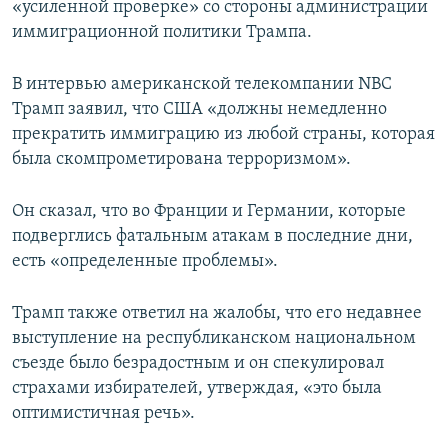
«усиленной проверке» со стороны администрации
ПРИСОЕДИНЯЙТЕСЬ!
ПОБЕДИТЕЛЕЙ НЕ СУДЯТ?
иммиграционной политики Трампа.
КРЫМ.НЕПОКОРЕННЫЙ
В интервью американской телекомпании NBC
ELIFBE
Трамп заявил, что США «должны немедленно
УКРАИНСКАЯ ПРОБЛЕМА КРЫМА
прекратить иммиграцию из любой страны, которая
Все сайты RFE/RL
была скомпрометирована терроризмом».
Он сказал, что во Франции и Германии, которые
подверглись фатальным атакам в последние дни,
есть «определенные проблемы».
Трамп также ответил на жалобы, что его недавнее
выступление на республиканском национальном
съезде было безрадостным и он спекулировал
страхами избирателей, утверждая, «это была
оптимистичная речь».