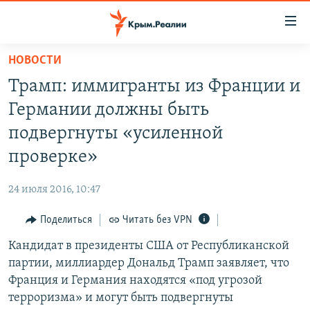
Доступность
ссылки
Вернуться
НОВОСТИ
к
НОВОСТИ
Трамп: иммигранты из Франции и
основному
СПЕЦПРОЕКТЫ
содержанию
Германии должны быть
ВОДА
Вернутся
ГРУЗ 200
подвергнуты «усиленной
к
ИСТОРИЯ
КАРТА ВОЕННЫХ ОБЪЕКТОВ КРЫМА
проверке»
главной
ЕЩЕ
11 ЛЕТ ОККУПАЦИИ КРЫМА. 11 ИСТОРИЙ СОПРОТИВЛЕНИЯ
навигации
24 июля 2016, 10:47
Вернутся
РАДІО СВОБОДА
ИНТЕРАКТИВ
к
Поделиться
Читать без VPN
КАК ОБОЙТИ БЛОКИРОВКУ
ИНФОГРАФИКА
поиску
Кандидат в президенты США от Республиканской
ТЕЛЕПРОЕКТ КРЫМ.РЕАЛИИ
Українською
партии, миллиардер Дональд Трамп заявляет, что
СОВЕТЫ ПРАВОЗАЩИТНИКОВ
Франция и Германия находятся «под угрозой
Qırımtatar
терроризма» и могут быть подвергнуты
ПРОПАВШИЕ БЕЗ ВЕСТИ