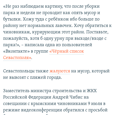
ПРИСОЕДИНЯЙТЕСЬ!
ПОБЕДИТЕЛЕЙ НЕ СУДЯТ?
«Не раз наблюдаем картину, что после уборки
парка и недели не проходит как опять мусор и
КРЫМ.НЕПОКОРЕННЫЙ
бутылки. Хожу туда с ребёнком ибо больше по
ELIFBE
району нет нормальных лавочек. Хочу обратиться к
чиновникам, курирующим этот район. Поставьте,
УКРАИНСКАЯ ПРОБЛЕМА КРЫМА
пожалуйста, хотя б одну урну при выходе/входе с
Все сайты RFE/RL
парка!», – написала одна из пользователей
«Вконтакте» в группе
«Чёрный список
Севастополя»
.
Севастопольцы также
жалуются
на мусор, который
не вывозят с пляжей города.
Заместитель министра строительства и ЖКХ
Российской Федерации Андрей Чибис на
совещании с крымскими чиновниками 9 июля в
режиме видеоконференции обратился с просьбой