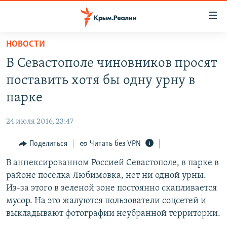
Доступность
ссылки
Вернуться
НОВОСТИ
к
НОВОСТИ
В Севастополе чиновников просят
основному
СПЕЦПРОЕКТЫ
содержанию
поставить хотя бы одну урну в
ВОДА
Вернутся
ГРУЗ 200
парке
к
ИСТОРИЯ
КАРТА ВОЕННЫХ ОБЪЕКТОВ КРЫМА
главной
24 июля 2016, 23:47
ЕЩЕ
11 ЛЕТ ОККУПАЦИИ КРЫМА. 11 ИСТОРИЙ СОПРОТИВЛЕНИЯ
навигации
Вернутся
Поделиться
Читать без VPN
РАДІО СВОБОДА
ИНТЕРАКТИВ
к
В аннексированном Россией Севастополе, в парке в
КАК ОБОЙТИ БЛОКИРОВКУ
ИНФОГРАФИКА
поиску
районе поселка Любимовка, нет ни одной урны.
ТЕЛЕПРОЕКТ КРЫМ.РЕАЛИИ
Из-за этого в зеленой зоне постоянно скапливается
Українською
мусор. На это жалуются пользователи соцсетей и
СОВЕТЫ ПРАВОЗАЩИТНИКОВ
Qırımtatar
выкладывают фотографии неубранной территории.
ПРОПАВШИЕ БЕЗ ВЕСТИ