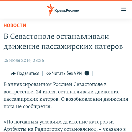
Доступность
ссылки
Вернуться
НОВОСТИ
к
НОВОСТИ
В Севастополе останавливали
основному
СПЕЦПРОЕКТЫ
содержанию
движение пассажирских катеров
ВОДА
Вернутся
ГРУЗ 200
к
25 июля 2016, 08:36
ИСТОРИЯ
КАРТА ВОЕННЫХ ОБЪЕКТОВ КРЫМА
главной
ЕЩЕ
Поделиться
Читать без VPN
11 ЛЕТ ОККУПАЦИИ КРЫМА. 11 ИСТОРИЙ СОПРОТИВЛЕНИЯ
навигации
Вернутся
РАДІО СВОБОДА
В аннексированном Россией Севастополе в
ИНТЕРАКТИВ
к
воскресенье, 24 июля, останавливали движение
КАК ОБОЙТИ БЛОКИРОВКУ
ИНФОГРАФИКА
поиску
пассажирских катеров. О возобновлении движения
ТЕЛЕПРОЕКТ КРЫМ.РЕАЛИИ
пока не сообщается.
Українською
СОВЕТЫ ПРАВОЗАЩИТНИКОВ
Qırımtatar
«По погодным условиям движение катеров из
ПРОПАВШИЕ БЕЗ ВЕСТИ
Артбухты на Радиогорку остановлено», – указано в