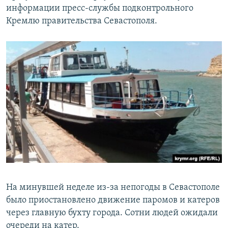
информации пресс-службы подконтрольного
ПРИСОЕДИНЯЙТЕСЬ!
ПОБЕДИТЕЛЕЙ НЕ СУДЯТ?
Кремлю правительства Севастополя.
КРЫМ.НЕПОКОРЕННЫЙ
ELIFBE
УКРАИНСКАЯ ПРОБЛЕМА КРЫМА
Все сайты RFE/RL
На минувшей неделе из-за непогоды в Севастополе
было приостановлено движение паромов и катеров
через главную бухту города. Сотни людей ожидали
очереди на катер.