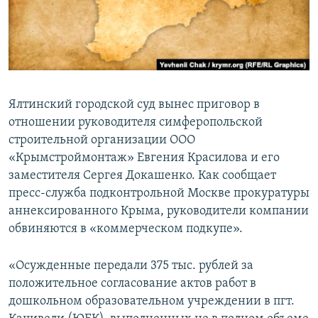
ПРИСОЕДИНЯЙТЕСЬ!
ПОБЕДИТЕЛЕЙ НЕ СУДЯТ?
КРЫМ.НЕПОКОРЕННЫЙ
ELIFBE
УКРАИНСКАЯ ПРОБЛЕМА КРЫМА
Ялтинский городской суд вынес приговор в
Все сайты RFE/RL
отношении руководителя симферопольской
строительной организации ООО
«Крымстроймонтаж» Евгения Красилова и его
заместителя Сергея Докашенко. Как сообщает
пресс-служба подконтрольной Москве прокуратуры
аннексированного Крыма, руководители компании
обвиняются в «коммерческом подкупе».
«Осужденные передали 375 тыс. рублей за
положительное согласование актов работ в
дошкольном образовательном учреждении в пгт.