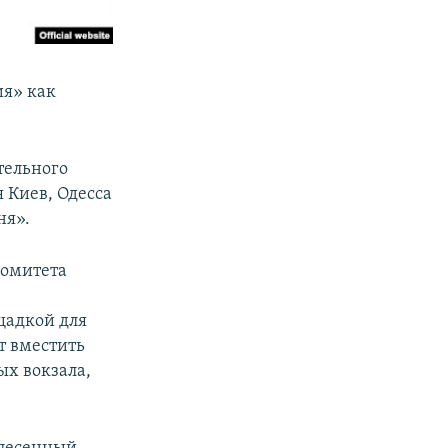
ия» как
тельного
 Киев, Одесса
ня».
комитета
щадкой для
т вместить
ых вокзала,