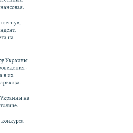
 песенный
инансовая.
 весну», –
ендент,
ета на
тру Украины
ровидения -
а в их
Харькова.
в Украины на
толице.
 конкурса