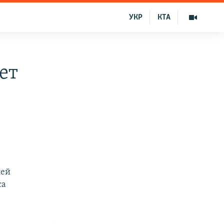
УКР
КТА
ет
лей
са