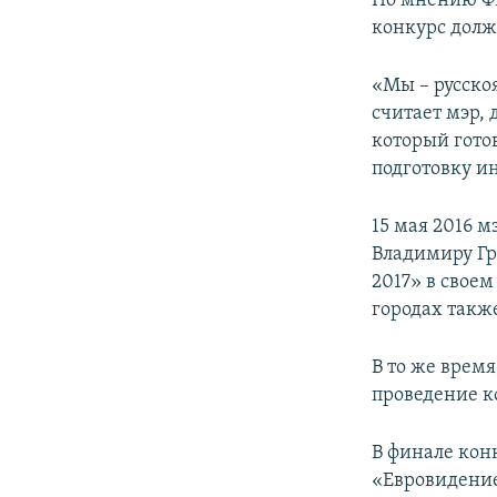
По мнению Фи
конкурс долж
«Мы – русско
считает мэр, 
который гото
подготовку и
15 мая 2016 
Владимиру Гр
2017» в своем
городах такж
В то же врем
проведение к
В финале кон
«Евровидение»