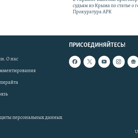
судьям из Крыма по статье о 
Прокуратура АРК
ПРИСОЕДИНЯЙТЕСЬ!
и. О нас
омментирования
опирайта
вязь
ащиты персональных данных
U