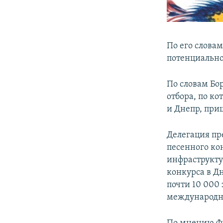
По его слова
потенциально
По словам Бо
отбора, по ко
и Днепр, при
Делегация пр
песенного ко
инфраструкту
конкурса в Д
почти 10 000
международны