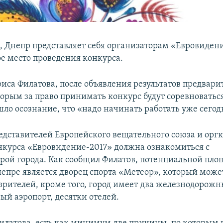
м, Днепр представляет себя организаторам «Евровиден
е место проведения конкурса.
риса Филатова, после объявления результатов предвари
торым за право принимать конкурс будут соревноваться
шло осознание, что «надо начинать работать уже сегод
едставителей Европейского вещательного союза и орг
нкурса «Евровидение-2017» должна ознакомиться с
рой города. Как сообщил Филатов, потенциальной пло
непре является дворец спорта «Метеор», который може
 зрителей, кроме того, город имеет два железнодорожн
й аэропорт, десятки отелей.