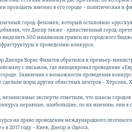
латова, есть как минимум две причины, по которым
ен проходить именно в его городе – политическая и ф
язычный город-феномен, который остановило «русскую
добавляя, что Днепр также - единственный город-прет
в выделить 500 миллионов гривен из городского бюдж
нфраструктуры к проведению конкурса.
мэр Днепра Борис Филатов обратился к премьер-минис
ойсману с письмом, где инициировал проведение «Ев
 городе. Заявления о возможности проведения конкурс
е сделали мэры других областных центров – Херсона, 
я, независимые эксперты отметили, что шансы городо
онкурса неравные, наибольшие, по их мнению, они в с
курса на право проведения международного песенного
 в 2017 году – Киев, Днепр и Одесса.