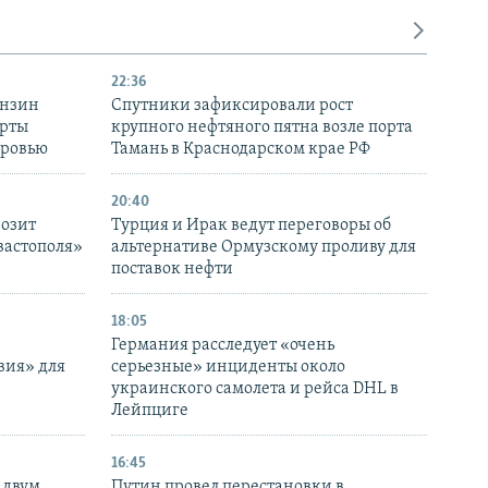
22:36
ензин
Спутники зафиксировали рост
ерты
крупного нефтяного пятна возле порта
оровью
Тамань в Краснодарском крае РФ
20:40
розит
Турция и Ирак ведут переговоры об
вастополя»
альтернативе Ормузскому проливу для
поставок нефти
18:05
Германия расследует «очень
вия» для
серьезные» инциденты около
украинского самолета и рейса DHL в
Лейпциге
16:45
 двум
Путин провел перестановки в