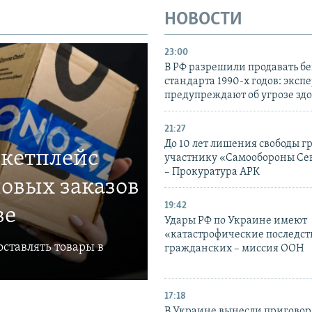
НОВОСТИ
23:00
В РФ разрешили продавать б
стандарта 1990-х годов: эксп
предупреждают об угрозе зд
21:27
До 10 лет лишения свободы г
ркетплейс
участнику «Самообороны Се
– Прокуратура АРК
овых заказов
19:42
ве
Удары РФ по Украине имеют
«катастрофические последст
ставлять товары в
гражданских – миссия ООН
17:18
В Украине вынесли приговор