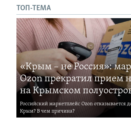
ТОП-ТЕМА
«Крым – не Россия»: ма
Ozon прекратил прием н
на Крымском полуостро
Российский маркетплейс Ozon отказывается до
Крым? В чем причина?