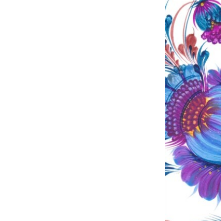
ПОБЕДИТЕЛЕЙ НЕ СУДЯТ?
КРЫМ.НЕПОКОРЕННЫЙ
ELIFBE
УКРАИНСКАЯ ПРОБЛЕМА КРЫМА