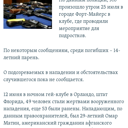
По данным полиции, это
ПРИСОЕДИНЯЙТЕСЬ!
ПОБЕДИТЕЛЕЙ НЕ СУДЯТ?
произошло утром 25 июля в
городе Форт-Майерс в
КРЫМ.НЕПОКОРЕННЫЙ
клубе, где проводили
ELIFBE
мероприятие для
подростков.
УКРАИНСКАЯ ПРОБЛЕМА КРЫМА
Все сайты RFE/RL
По некоторым сообщениям, среди погибших – 14-
летний парень.
О подозреваемых в нападении и обстоятельствах
случившегося пока не сообщается.
12 июня в ночном гей-клубе в Орландо, штат
Флорида, 49 человек стали жертвами вооруженного
нападения, еще 53 были ранены. Нападающим, по
данным правоохранителей, был 29-летний Омар
Матин, американский гражданин афганского