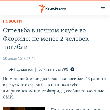
Доступность
ссылки
Вернуться
НОВОСТИ
к
НОВОСТИ
Стрельба в ночном клубе во
основному
СПЕЦПРОЕКТЫ
содержанию
Флориде: не менее 2 человек
ВОДА
Вернутся
ГРУЗ 200
погибли
к
ИСТОРИЯ
КАРТА ВОЕННЫХ ОБЪЕКТОВ КРЫМА
главной
25 июля 2016, 13:24
ЕЩЕ
11 ЛЕТ ОККУПАЦИИ КРЫМА. 11 ИСТОРИЙ СОПРОТИВЛЕНИЯ
навигации
Вернутся
Поделиться
Читать без VPN
РАДІО СВОБОДА
ИНТЕРАКТИВ
к
По меньшей мере два человека погибли, 13 ранены
КАК ОБОЙТИ БЛОКИРОВКУ
ИНФОГРАФИКА
поиску
в результате стрельбы в ночном клубе в
ТЕЛЕПРОЕКТ КРЫМ.РЕАЛИИ
американском штате Флорида, сообщают местные
Українською
СМИ.
СОВЕТЫ ПРАВОЗАЩИТНИКОВ
Qırımtatar
ПРОПАВШИЕ БЕЗ ВЕСТИ