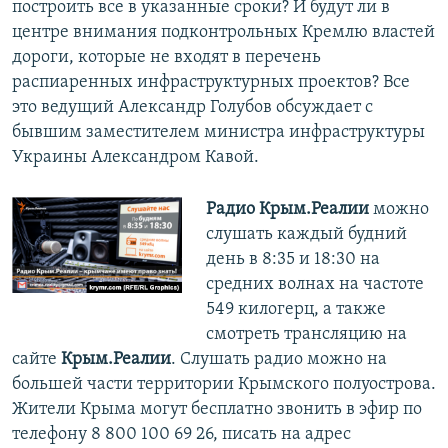
построить все в указанные сроки? И будут ли в
ПРИСОЕДИНЯЙТЕСЬ!
ПОБЕДИТЕЛЕЙ НЕ СУДЯТ?
центре внимания подконтрольных Кремлю властей
КРЫМ.НЕПОКОРЕННЫЙ
дороги, которые не входят в перечень
распиаренных инфраструктурных проектов? Все
ELIFBE
это ведущий Александр Голубов обсуждает с
УКРАИНСКАЯ ПРОБЛЕМА КРЫМА
бывшим заместителем министра инфраструктуры
Все сайты RFE/RL
Украины Александром Кавой.
Радио Крым.Реалии
можно
слушать каждый будний
день в 8:35 и 18:30 на
средних волнах на частоте
549 килогерц, а также
смотреть трансляцию на
сайте
Крым.Реалии
. Слушать радио можно на
большей части территории Крымского полуострова.
Жители Крыма могут бесплатно звонить в эфир по
телефону 8 800 100 69 26, писать на адрес