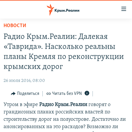
Доступность
ссылки
Вернуться
НОВОСТИ
к
НОВОСТИ
Радио Крым.Реалии: Далекая
основному
СПЕЦПРОЕКТЫ
содержанию
«Таврида». Насколько реальны
ВОДА
Вернутся
ГРУЗ 200
планы Кремля по реконструкции
к
ИСТОРИЯ
КАРТА ВОЕННЫХ ОБЪЕКТОВ КРЫМА
крымских дорог
главной
ЕЩЕ
11 ЛЕТ ОККУПАЦИИ КРЫМА. 11 ИСТОРИЙ СОПРОТИВЛЕНИЯ
навигации
26 июля 2016, 08:00
Вернутся
РАДІО СВОБОДА
ИНТЕРАКТИВ
к
Поделиться
Читать без VPN
КАК ОБОЙТИ БЛОКИРОВКУ
ИНФОГРАФИКА
поиску
Утром в эфире
Радио Крым.Реалии
говорят о
ТЕЛЕПРОЕКТ КРЫМ.РЕАЛИИ
Українською
грандиозных планах российских властей по
СОВЕТЫ ПРАВОЗАЩИТНИКОВ
строительству дорог на полуострове. Достаточно ли
Qırımtatar
анонсированных на это расходов? Возможно ли
ПРОПАВШИЕ БЕЗ ВЕСТИ