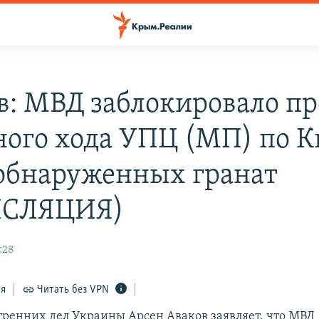
в: МВД заблокировало пр
ного хода УПЦ (МП) по К
 обнаруженных гранат
НСЛЯЦИЯ)
:28
ся
Читать без VPN
ренних дел Украины Арсен Аваков заявляет, что МВД