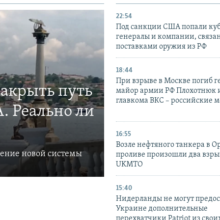
22:54
Под санкции США попали ку
генералы и компании, связа
поставками оружия из РФ
18:44
При взрыве в Москве погиб г
закрыть путь
майор армии РФ Плохотнюк и
главкома ВКС – российские 
. Реально ли
16:55
Возле нефтяного танкера в 
ление новой системы
проливе произошли два взры
UKMTO
15:40
Нидерланды не могут предос
Украине дополнительные
перехватчики Patriot из своих