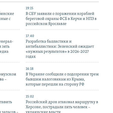
19:15
бинские
В СБУ заявили о поражении кораблей
нные с
береговой охраны ФСБ в Керчи и НПЗ в
российском Ярославле
17:40
енерал-
Разработка баллистики и
 зять
антибаллистики: Зеленский ожидает
медиа
«нужных результатов» в 2026-2027
годах
16:18
Ормузском
В Украине сообщили о подозрении трем
ва –
бывшим налоговикам из Крыма,
которые перешли на сторону РФ
15:02
тавить
Российский дрон атаковал маршрутку в
Херсоне, пострадали пять человек –
 запасов –
украинские власти