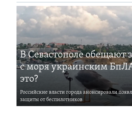
В Севастополе обещают 
с моря украинским БпЛА
это?
Российские власти города анонсировали появ
защиты от беспилотников