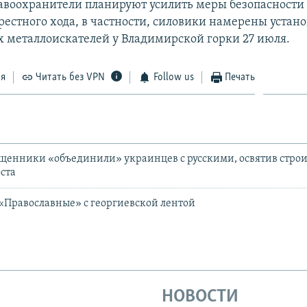
авоохранители планируют усилить меры безопасности 
рестного хода, в частности, силовики намерены устано
 металлоискателей у Владимирской горки 27 июля.
ся
Читать без VPN
Follow us
Печать
щенники «объединили» украинцев с русскими, освятив строи
ста
 «Православные» с георгиевской лентой
НОВОСТИ