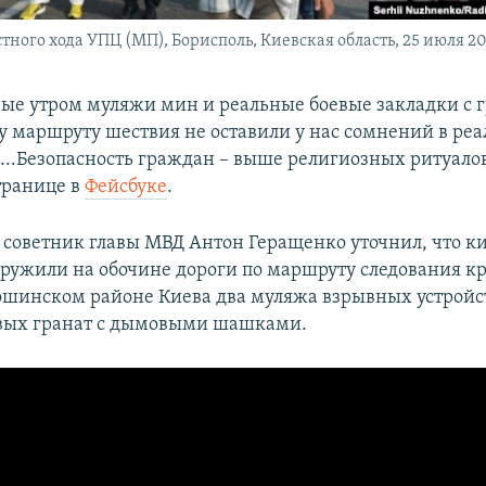
тного хода УПЦ (МП), Борисполь, Киевская область, 25 июля 20
е утром муляжи мин и реальные боевые закладки с 
 маршруту шествия не оставили у нас сомнений в реа
...Безопасность граждан – выше религиозных ритуалов
транице в
Фейсбуке
.
я советник главы МВД Антон Геращенко уточнил, что к
ружили на обочине дороги по маршруту следования кр
ошинском районе Киева два муляжа взрывных устройст
евых гранат с дымовыми шашками.