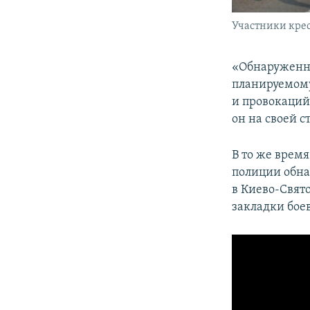
Участники крес
«Обнаруженны
планируемому
и провокаций
он на своей с
В то же врем
полиции обна
в Киево-Свят
закладки бо