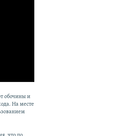
от обочины и
ода. На месте
ьзованием
я, что по