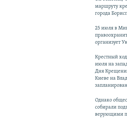
маршруту кре
города Борис
25 июля в Ми
правоохранит
организует У
Крестный ход 
июля на запа
Дня Крещения
Киеве на Вла
запланирован
Однако общес
собирали подп
верующими пр