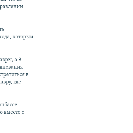
правлении
ть
хода, который
авры, а 9
зднования
третиться в
авру, где
онбассе
о вместе с