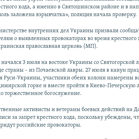
стного хода, а именно в Святошинском районе и в на
поль заложена взрывчатка», полиция начала проверку.
нистерстве внутренних дел Украины призвали сообща
елям о выявленных провокаторах во время крестного 
краинская православная церковь (МП).
начался 3 июля на востоке Украины со Святогорской л
де страны – из Почаевской лавры. 27 июля в канун пра
 Руси-Украины, участники обеих колонн намерены вс
димирской горке и вместе пройти в Киево-Печерскую л
о торжественное богослужение.
твенные активисты и ветераны боевых действий на Д
иси за запрет крестного хода, поскольку убеждены, чт
идут российские провокаторы.