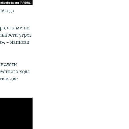
16 года
гранатами по
льности угроз
», – написал
инологи
естного хода
в и две