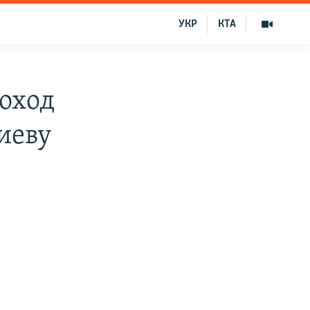
УКР
КТА
оход
иеву