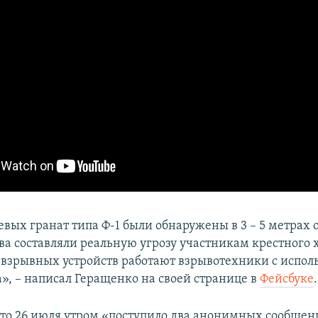
евых гранат типа Ф-1 были обнаружены в 3 – 5 метрах 
ва составляли реальную угрозу участникам крестного х
взрывных устройств работают взрывотехники с испол
а», – написал Геращенко на своей странице в
Фейсбуке
.
что 26 июля утром «поступило два анонимных сообщени