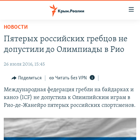
Доступность
ссылки
Вернуться
НОВОСТИ
к
НОВОСТИ
Пятерых российских гребцов не
основному
СПЕЦПРОЕКТЫ
содержанию
допустили до Олимпиады в Рио
ВОДА
Вернутся
ГРУЗ 200
к
26 июля 2016, 15:45
ИСТОРИЯ
КАРТА ВОЕННЫХ ОБЪЕКТОВ КРЫМА
главной
ЕЩЕ
Поделиться
Читать без VPN
11 ЛЕТ ОККУПАЦИИ КРЫМА. 11 ИСТОРИЙ СОПРОТИВЛЕНИЯ
навигации
Вернутся
РАДІО СВОБОДА
Международная федерация гребли на байдарках и
ИНТЕРАКТИВ
к
каноэ (ICF) не допустила к Олимпийским играм в
КАК ОБОЙТИ БЛОКИРОВКУ
ИНФОГРАФИКА
поиску
Рио-де-Жанейро пятерых российских спортсменов.
ТЕЛЕПРОЕКТ КРЫМ.РЕАЛИИ
Українською
СОВЕТЫ ПРАВОЗАЩИТНИКОВ
Qırımtatar
ПРОПАВШИЕ БЕЗ ВЕСТИ