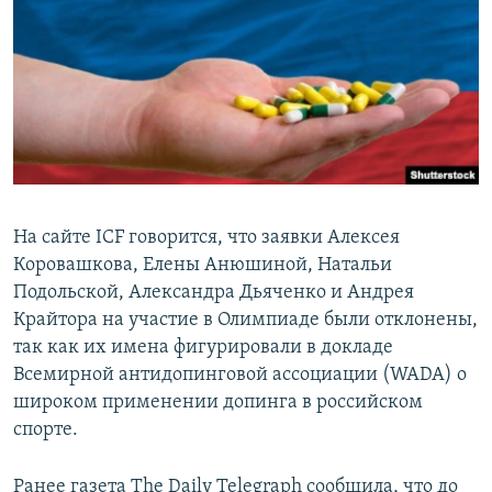
ПРИСОЕДИНЯЙТЕСЬ!
ПОБЕДИТЕЛЕЙ НЕ СУДЯТ?
КРЫМ.НЕПОКОРЕННЫЙ
ELIFBE
УКРАИНСКАЯ ПРОБЛЕМА КРЫМА
Все сайты RFE/RL
На сайте ICF говорится, что заявки Алексея
Коровашкова, Елены Анюшиной, Натальи
Подольской, Александра Дьяченко и Андрея
Крайтора на участие в Олимпиаде были отклонены,
так как их имена фигурировали в докладе
Всемирной антидопинговой ассоциации (WADA) о
широком применении допинга в российском
спорте.
Ранее газета The Daily Telegraph сообщила, что до