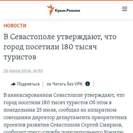
Доступность
ссылки
Вернуться
НОВОСТИ
к
НОВОСТИ
В Севастополе утверждают, что
основному
СПЕЦПРОЕКТЫ
содержанию
город посетили 180 тысяч
ВОДА
Вернутся
ГРУЗ 200
туристов
к
ИСТОРИЯ
КАРТА ВОЕННЫХ ОБЪЕКТОВ КРЫМА
главной
26 июля 2016, 16:33
ЕЩЕ
11 ЛЕТ ОККУПАЦИИ КРЫМА. 11 ИСТОРИЙ СОПРОТИВЛЕНИЯ
навигации
Вернутся
Поделиться
Читать без VPN
РАДІО СВОБОДА
ИНТЕРАКТИВ
к
В аннексированном Севастополе утверждают, что
КАК ОБОЙТИ БЛОКИРОВКУ
ИНФОГРАФИКА
поиску
город посетили 180 тысяч туристов Об этом в
ТЕЛЕПРОЕКТ КРЫМ.РЕАЛИИ
понедельник 25 июля, сообщил на аппаратном
Українською
совещании директор департамента приоритетных
СОВЕТЫ ПРАВОЗАЩИТНИКОВ
Qırımtatar
проектов развития Севастополя Сергей Смирнов,
ПРОПАВШИЕ БЕЗ ВЕСТИ
сообщает пресс-служба подконтрольного Кремлю