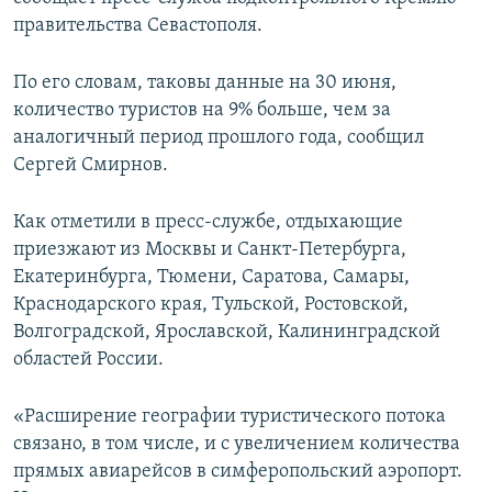
ПРИСОЕДИНЯЙТЕСЬ!
ПОБЕДИТЕЛЕЙ НЕ СУДЯТ?
правительства Севастополя.
КРЫМ.НЕПОКОРЕННЫЙ
По его словам, таковы данные на 30 июня,
ELIFBE
количество туристов на 9% больше, чем за
аналогичный период прошлого года, сообщил
УКРАИНСКАЯ ПРОБЛЕМА КРЫМА
Сергей Смирнов.
Все сайты RFE/RL
Как отметили в пресс-службе, отдыхающие
приезжают из Москвы и Санкт-Петербурга,
Екатеринбурга, Тюмени, Саратова, Самары,
Краснодарского края, Тульской, Ростовской,
Волгоградской, Ярославской, Калининградской
областей России.
«Расширение географии туристического потока
связано, в том числе, и с увеличением количества
прямых авиарейсов в симферопольский аэропорт.