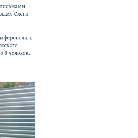
 письмами
Крыму Олеги
мферополя, в
мского
о 8 человек.