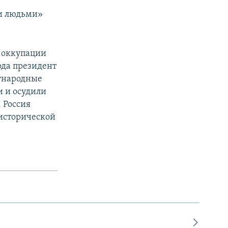
и людьми»
 оккупации
года президент
ународные
 и осудили
 Россия
 исторической