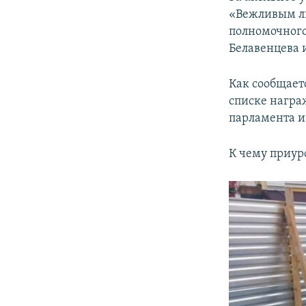
ПОБЕДИТЕЛЕЙ НЕ СУДЯТ?
«Вежливым л
КРЫМ.НЕПОКОРЕННЫЙ
полномочного
Белавенцева 
ELIFBE
УКРАИНСКАЯ ПРОБЛЕМА КРЫМА
Как сообщает
списке нагр
парламента и 
К чему приур