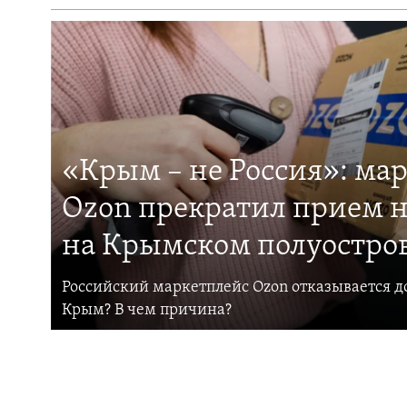
«Крым – не Россия»: ма
Ozon прекратил прием н
на Крымском полуостро
Российский маркетплейс Ozon отказывается до
Крым? В чем причина?