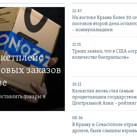
12:47
На востоке Крыма более 30 се
поселков второй день остаютс
– коммунальщики
11:15
Трамп заявил, что в США «ог
ркетплейс
количество боеприпасов»
овых заказов
ве
10:11
Казахстан вновь стал самым
ставлять товары в
процветающим государством
Центральной Азии – рейтинг
08:36
В Крыму и Севастополе отраж
дронов, были слышны взрыв