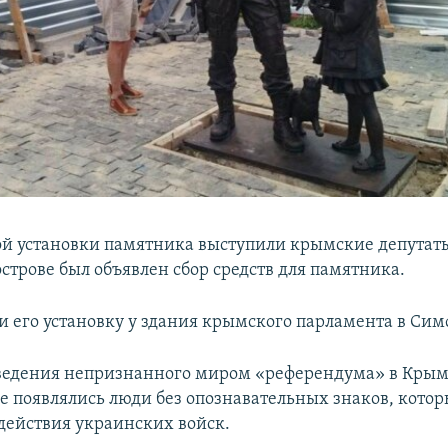
й установки памятника выступили крымские депутаты
острове был объявлен сбор средств для памятника.
и его установку у здания крымского парламента в Сим
ведения непризнанного миром «референдума» в Крыму
ве появлялись люди без опознавательных знаков, кото
действия украинских войск.