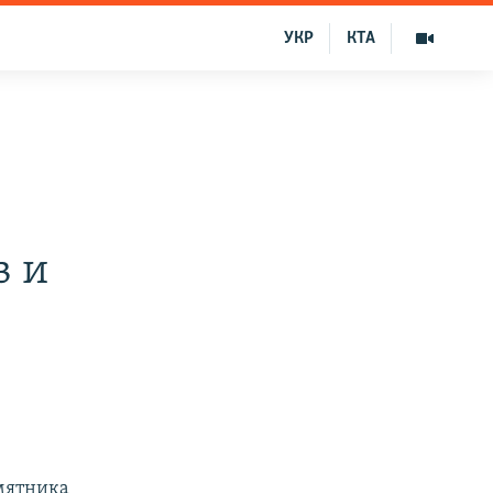
УКР
КТА
в и
амятника