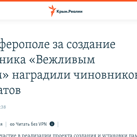
ферополе за создание
ника «Вежливым
» наградили чиновнико
атов
:38
ся
Читать без VPN
участие в реализации проекта создания и установки п