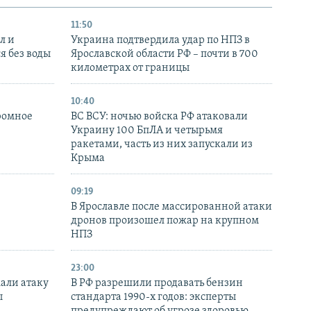
11:50
л и
Украина подтвердила удар по НПЗ в
я без воды
Ярославской области РФ – почти в 700
километрах от границы
10:40
ромное
ВС ВСУ: ночью войска РФ атаковали
Украину 100 БпЛА и четырьмя
ракетами, часть из них запускали из
Крыма
09:19
В Ярославле после массированной атаки
дронов произошел пожар на крупном
НПЗ
23:00
али атаку
В РФ разрешили продавать бензин
ы
стандарта 1990-х годов: эксперты