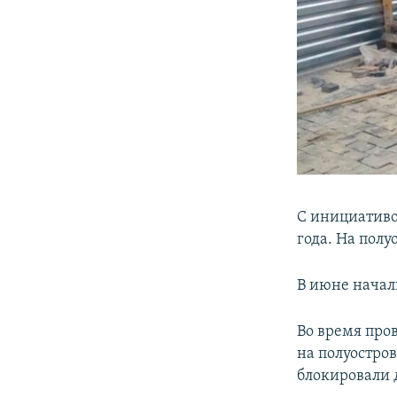
С инициативо
года. На полу
В июне начал
Во время про
на полуостро
блокировали 