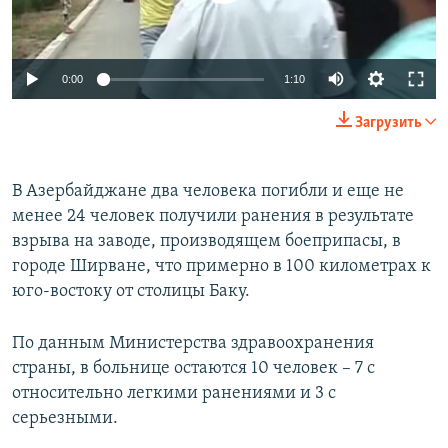
ПРИСОЕДИНЯЙТЕСЬ!
ПОБЕДИТЕЛЕЙ НЕ СУДЯТ?
КРЫМ.НЕПОКОРЕННЫЙ
0:00
1:10
ELIFBE
Загрузить
УКРАИНСКАЯ ПРОБЛЕМА КРЫМА
Все сайты RFE/RL
В Азербайджане два человека погибли и еще не
менее 24 человек получили ранения в результате
взрыва на заводе, производящем боеприпасы, в
городе Ширване, что примерно в 100 километрах к
юго-востоку от столицы Баку.
По данным Министерства здравоохранения
страны, в больнице остаются 10 человек – 7 с
относительно легкими ранениями и 3 с
серьезными.