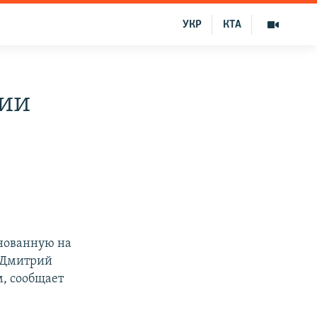
УКР
КТА
сии
снованную на
и Дмитрий
, сообщает