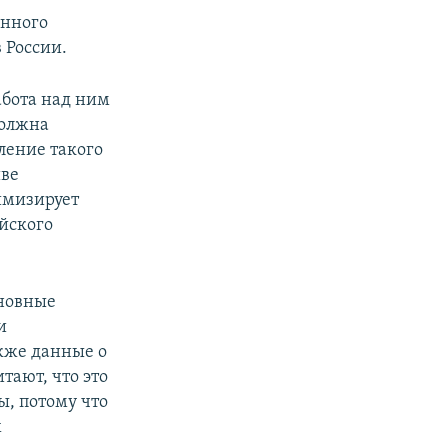
анного
 России.
бота над ним
должна
вление такого
иве
имизирует
ийского
сновные
и
кже данные о
тают, что это
ы, потому что
х