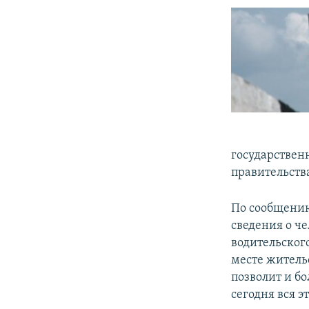
ПОБЕДИТЕЛЕЙ НЕ СУДЯТ?
КРЫМ.НЕПОКОРЕННЫЙ
ELIFBE
УКРАИНСКАЯ ПРОБЛЕМА КРЫМА
государственн
правительств
По сообщению
сведения о че
водительског
месте жительс
позволит и бо
сегодня вся 