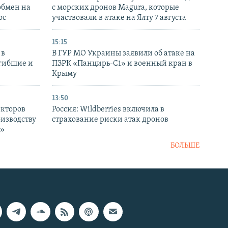
обмен на
с морских дронов Magura, которые
ос
участвовали в атаке на Ялту 7 августа
15:15
 в
В ГУР МО Украины заявили об атаке на
огибшие и
ПЗРК «Панцирь-С1» и военный кран в
Крыму
13:50
екторов
Россия: Wildberries включила в
оизводству
страхование риски атак дронов
р»
БОЛЬШЕ