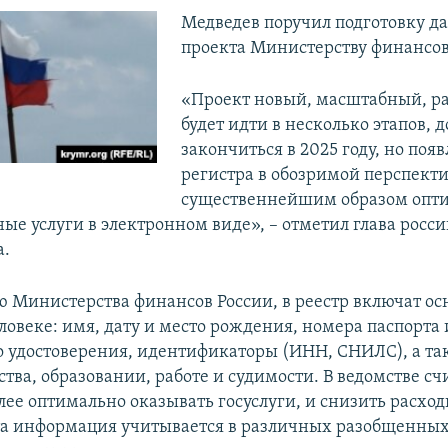
Медведев поручил подготовку д
проекта Министерству финансов
«Проект новый, масштабный, ра
будет идти в несколько этапов, 
закончиться в 2025 году, но поя
регистра в обозримой перспект
существеннейшим образом опт
ые услуги в электронном виде», – отметил глава росс
а.
 Министерства финансов России, в реестр включат о
ловеке: имя, дату и место рождения, номера паспорта 
о удостоверения, идентификаторы (ИНН, СНИЛС), а та
тва, образовании, работе и судимости. В ведомстве счи
лее оптимально оказывать госуслуги, и снизить расход
эта информация учитывается в различных разобщенны