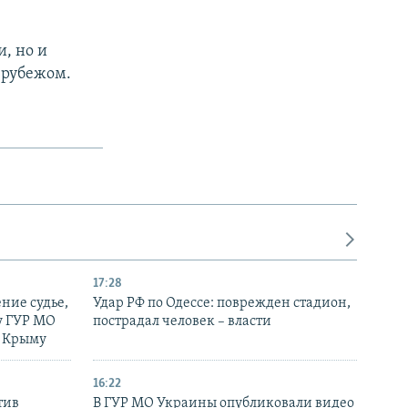
и, но и
 рубежом.
17:28
ние судье,
Удар РФ по Одессе: поврежден стадион,
у ГУР МО
пострадал человек – власти
в Крыму
16:22
тив
В ГУР МО Украины опубликовали видео