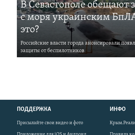
В Севастополе обещают 
с моря украинским БпЛА
это?
Российские власти города анонсировали появ
защиты от беспилотников
ПОДДЕРЖКА
ИНФО
Українською
Присылайте свои видео и фото
Крым.Реали
Qırımtatar
Приложение для iOS и Андроид
Правила к