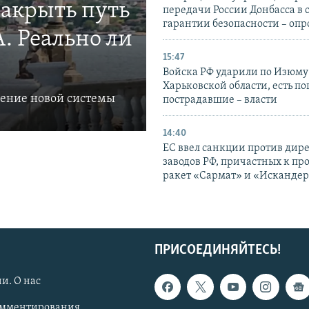
закрыть путь
передачи России Донбасса в 
гарантии безопасности – опр
. Реально ли
15:47
Войска РФ ударили по Изюму
Харьковской области, есть п
ление новой системы
пострадавшие – власти
14:40
ЕС ввел санкции против дир
заводов РФ, причастных к пр
ракет «Сармат» и «Исканде
ПРИСОЕДИНЯЙТЕСЬ!
и. О нас
омментирования