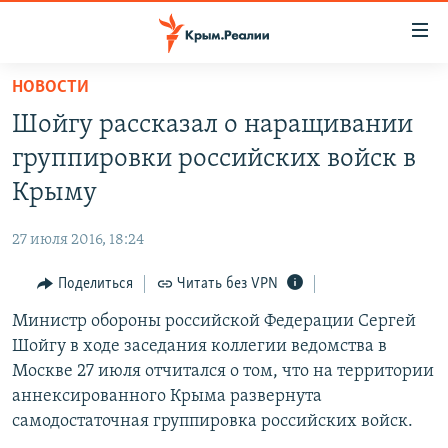
Доступность
ссылки
Вернуться
НОВОСТИ
к
НОВОСТИ
Шойгу рассказал о наращивании
основному
СПЕЦПРОЕКТЫ
содержанию
группировки российских войск в
ВОДА
Вернутся
ГРУЗ 200
Крыму
к
ИСТОРИЯ
КАРТА ВОЕННЫХ ОБЪЕКТОВ КРЫМА
главной
27 июля 2016, 18:24
ЕЩЕ
11 ЛЕТ ОККУПАЦИИ КРЫМА. 11 ИСТОРИЙ СОПРОТИВЛЕНИЯ
навигации
Вернутся
Поделиться
Читать без VPN
РАДІО СВОБОДА
ИНТЕРАКТИВ
к
Министр обороны российской Федерации Сергей
КАК ОБОЙТИ БЛОКИРОВКУ
ИНФОГРАФИКА
поиску
Шойгу в ходе заседания коллегии ведомства в
ТЕЛЕПРОЕКТ КРЫМ.РЕАЛИИ
Москве 27 июля отчитался о том, что на территории
Українською
аннексированного Крыма развернута
СОВЕТЫ ПРАВОЗАЩИТНИКОВ
Qırımtatar
самодостаточная группировка российских войск.
ПРОПАВШИЕ БЕЗ ВЕСТИ