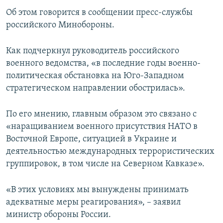
ПРИСОЕДИНЯЙТЕСЬ!
ПОБЕДИТЕЛЕЙ НЕ СУДЯТ?
Об этом говорится в сообщении пресс-службы
российского Минобороны.
КРЫМ.НЕПОКОРЕННЫЙ
ELIFBE
Как подчеркнул руководитель российского
военного ведомства, «в последние годы военно-
УКРАИНСКАЯ ПРОБЛЕМА КРЫМА
политическая обстановка на Юго-Западном
Все сайты RFE/RL
стратегическом направлении обострилась».
По его мнению, главным образом это связано с
«наращиванием военного присутствия НАТО в
Восточной Европе, ситуацией в Украине и
деятельностью международных террористических
группировок, в том числе на Северном Кавказе».
«В этих условиях мы вынуждены принимать
адекватные меры реагирования», – заявил
министр обороны России.