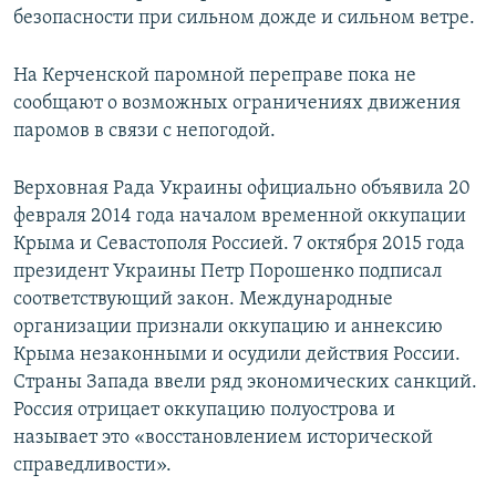
безопасности при сильном дожде и сильном ветре.
ПРИСОЕДИНЯЙТЕСЬ!
ПОБЕДИТЕЛЕЙ НЕ СУДЯТ?
КРЫМ.НЕПОКОРЕННЫЙ
На Керченской паромной переправе пока не
ELIFBE
сообщают о возможных ограничениях движения
паромов в связи с непогодой.
УКРАИНСКАЯ ПРОБЛЕМА КРЫМА
Все сайты RFE/RL
Верховная Рада Украины официально объявила 20
февраля 2014 года началом временной оккупации
Крыма и Севастополя Россией. 7 октября 2015 года
президент Украины Петр Порошенко подписал
соответствующий закон. Международные
организации признали оккупацию и аннексию
Крыма незаконными и осудили действия России.
Страны Запада ввели ряд экономических санкций.
Россия отрицает оккупацию полуострова и
называет это «восстановлением исторической
справедливости».