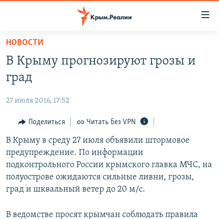
Доступность
ссылки
Вернуться
НОВОСТИ
к
НОВОСТИ
В Крыму прогнозируют грозы и
основному
СПЕЦПРОЕКТЫ
содержанию
град
ВОДА
Вернутся
ГРУЗ 200
к
27 июля 2016, 17:52
ИСТОРИЯ
КАРТА ВОЕННЫХ ОБЪЕКТОВ КРЫМА
главной
ЕЩЕ
Поделиться
Читать без VPN
11 ЛЕТ ОККУПАЦИИ КРЫМА. 11 ИСТОРИЙ СОПРОТИВЛЕНИЯ
навигации
Вернутся
РАДІО СВОБОДА
В Крыму в среду 27 июля объявили штормовое
ИНТЕРАКТИВ
к
предупреждение. По информации
КАК ОБОЙТИ БЛОКИРОВКУ
ИНФОГРАФИКА
поиску
подконтрольного России крымского главка МЧС, на
ТЕЛЕПРОЕКТ КРЫМ.РЕАЛИИ
полуострове ожидаются сильные ливни, грозы,
Українською
град и шквальный ветер до 20 м/с.
СОВЕТЫ ПРАВОЗАЩИТНИКОВ
Qırımtatar
ПРОПАВШИЕ БЕЗ ВЕСТИ
В ведомстве просят крымчан соблюдать правила