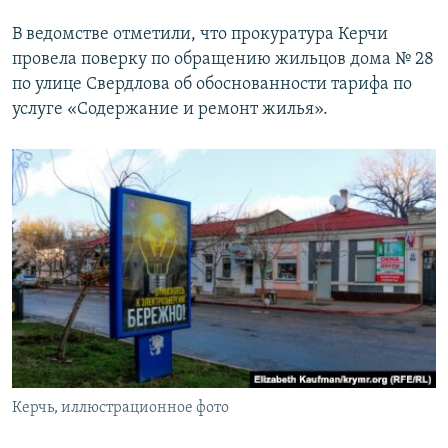
ПРИСОЕДИНЯЙТЕСЬ!
ПОБЕДИТЕЛЕЙ НЕ СУДЯТ?
В ведомстве отметили, что прокуратура Керчи
КРЫМ.НЕПОКОРЕННЫЙ
провела поверку по обращению жильцов дома № 28
по улице Свердлова об обоснованности тарифа по
ELIFBE
услуге «Содержание и ремонт жилья».
УКРАИНСКАЯ ПРОБЛЕМА КРЫМА
Все сайты RFE/RL
Керчь, иллюстрационное фото