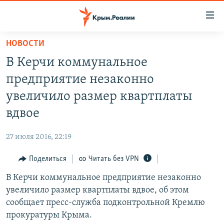
Доступность
ссылки
Вернуться
НОВОСТИ
к
НОВОСТИ
В Керчи коммунальное
основному
СПЕЦПРОЕКТЫ
содержанию
предприятие незаконно
ВОДА
Вернутся
ГРУЗ 200
увеличило размер квартплаты
к
ИСТОРИЯ
КАРТА ВОЕННЫХ ОБЪЕКТОВ КРЫМА
вдвое
главной
ЕЩЕ
11 ЛЕТ ОККУПАЦИИ КРЫМА. 11 ИСТОРИЙ СОПРОТИВЛЕНИЯ
навигации
27 июля 2016, 22:19
Вернутся
РАДІО СВОБОДА
ИНТЕРАКТИВ
к
Поделиться
Читать без VPN
КАК ОБОЙТИ БЛОКИРОВКУ
ИНФОГРАФИКА
поиску
В Керчи коммунальное предприятие незаконно
ТЕЛЕПРОЕКТ КРЫМ.РЕАЛИИ
Українською
увеличило размер квартплаты вдвое, об этом
СОВЕТЫ ПРАВОЗАЩИТНИКОВ
сообщает пресс-служба подконтрольной Кремлю
Qırımtatar
прокуратуры Крыма.
ПРОПАВШИЕ БЕЗ ВЕСТИ