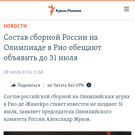
Доступность
ссылки
Вернуться
НОВОСТИ
к
НОВОСТИ
Состав сборной России на
основному
СПЕЦПРОЕКТЫ
содержанию
Олимпиаде в Рио обещают
ВОДА
Вернутся
ГРУЗ 200
объявить до 31 июля
к
ИСТОРИЯ
КАРТА ВОЕННЫХ ОБЪЕКТОВ КРЫМА
главной
28 июля 2016, 11:58
ЕЩЕ
11 ЛЕТ ОККУПАЦИИ КРЫМА. 11 ИСТОРИЙ СОПРОТИВЛЕНИЯ
навигации
Вернутся
Поделиться
Читать без VPN
РАДІО СВОБОДА
ИНТЕРАКТИВ
к
Состав российской сборной на Олимпийских играх
КАК ОБОЙТИ БЛОКИРОВКУ
ИНФОГРАФИКА
поиску
в Рио-де-Жанейро станет известен не позднее 31
ТЕЛЕПРОЕКТ КРЫМ.РЕАЛИИ
июля, заявляет председатель Олимпийского
Українською
комитета России Александр Жуков.
СОВЕТЫ ПРАВОЗАЩИТНИКОВ
Qırımtatar
ПРОПАВШИЕ БЕЗ ВЕСТИ