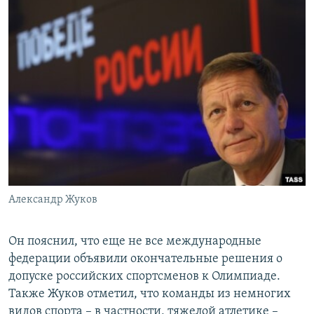
ПРИСОЕДИНЯЙТЕСЬ!
ПОБЕДИТЕЛЕЙ НЕ СУДЯТ?
КРЫМ.НЕПОКОРЕННЫЙ
ELIFBE
УКРАИНСКАЯ ПРОБЛЕМА КРЫМА
Все сайты RFE/RL
Александр Жуков
Он пояснил, что еще не все международные
федерации объявили окончательные решения о
допуске российских спортсменов к Олимпиаде.
Также Жуков отметил, что команды из немногих
видов спорта – в частности, тяжелой атлетике –