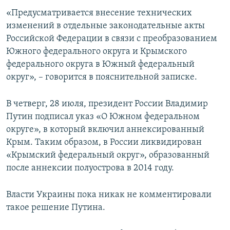
ПРИСОЕДИНЯЙТЕСЬ!
ПОБЕДИТЕЛЕЙ НЕ СУДЯТ?
«Предусматривается внесение технических
изменений в отдельные законодательные акты
КРЫМ.НЕПОКОРЕННЫЙ
Российской Федерации в связи с преобразованием
ELIFBE
Южного федерального округа и Крымского
федерального округа в Южный федеральный
УКРАИНСКАЯ ПРОБЛЕМА КРЫМА
округ», – говорится в пояснительной записке.
Все сайты RFE/RL
В четверг, 28 июля, президент России Владимир
Путин подписал указ «О Южном федеральном
округе», в который включил аннексированный
Крым. Таким образом, в России ликвидирован
«Крымский федеральный округ», образованный
после аннексии полуострова в 2014 году.
Власти Украины пока никак не комментировали
такое решение Путина.