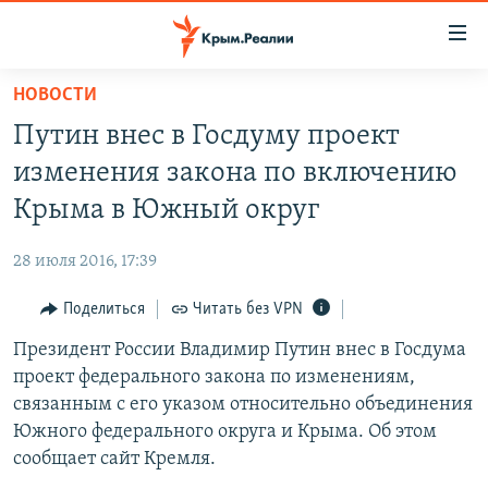
Доступность
ссылки
Вернуться
НОВОСТИ
к
НОВОСТИ
Путин внес в Госдуму проект
основному
СПЕЦПРОЕКТЫ
содержанию
изменения закона по включению
ВОДА
Вернутся
ГРУЗ 200
Крыма в Южный округ
к
ИСТОРИЯ
КАРТА ВОЕННЫХ ОБЪЕКТОВ КРЫМА
главной
28 июля 2016, 17:39
ЕЩЕ
11 ЛЕТ ОККУПАЦИИ КРЫМА. 11 ИСТОРИЙ СОПРОТИВЛЕНИЯ
навигации
Вернутся
Поделиться
Читать без VPN
РАДІО СВОБОДА
ИНТЕРАКТИВ
к
Президент России Владимир Путин внес в Госдума
КАК ОБОЙТИ БЛОКИРОВКУ
ИНФОГРАФИКА
поиску
проект федерального закона по изменениям,
ТЕЛЕПРОЕКТ КРЫМ.РЕАЛИИ
связанным с его указом относительно объединения
Українською
Южного федерального округа и Крыма. Об этом
СОВЕТЫ ПРАВОЗАЩИТНИКОВ
Qırımtatar
сообщает сайт Кремля.
ПРОПАВШИЕ БЕЗ ВЕСТИ