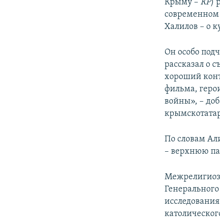
Крыму –
КР
) 
современном 
Халилов – о к
Он особо под
рассказал о 
хороший конт
фильма, геро
войны», – до
крымскотатар
По словам Ал
– верхнюю па
Межрелигиозн
Генерального
исследования
католическог