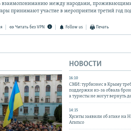
ть взаимопониманию между народами, проживающими
ары принимают участие в мероприятии третий год по
ся
Читать без VPN
Follow us
Печать
НОВОСТИ
16:10
СМИ: турбизнес в Крыму тре
поддержки из-за обвала бро
а туристы не могут вернуть д
14:15
Хуситы заявили об атаке на 
Aramco