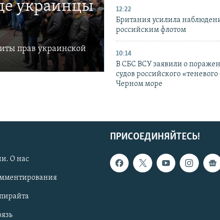
где украинцы
12:22
Британия усилила наблюдени
российским флотом
щиты прав украинской
10:14
В СБС ВСУ заявили о пораже
судов российского «теневого 
Черном море
ПРИСОЕДИНЯЙТЕСЬ!
и. О нас
омментирования
опирайта
вязь