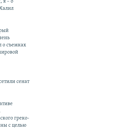
 я – о
 Халил
орый
чень
 о съемках
 мировой
сетили сенат
ативе
а
ского греко-
ины с целью