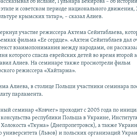
рассказывал об исламе, Гульнара Бекирова – об истории,
этапе и советском периоде национального движения,
ультуре крымских татар», – сказал Алиев.
черкнул участие режиссера Ахтема Сейитаблаева, кот
съемках фильма «Ее сердце». «Ахтем Сейитаблаев дал о
екст взаимопонимания между народами, он рассказал
иня которого спасла еврейских детей во время второй
бавил Алиев. На семинаре также просмотрели фильм
ского режиссера «Хайтарма».
има Алиева, в столице Польши участники семинара по
лату парламента.
ый семинар «Ковчег» проходит с 2005 года по иници
 консульства республики Польша в Украине, Институт
 Холокоста «Ткума» (Днепропетровск), а также Украин
о университета (Львов) и польских организаций Укра