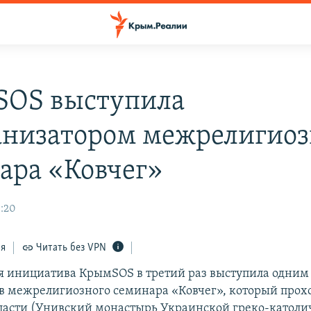
OS выступила
анизатором межрелигиоз
ара «Ковчег»
0:20
ся
Читать без VPN
 инициатива КрымSOS в третий раз выступила одним
в межрелигиозного семинара «Ковчег», который прох
ласти (Унивский монастырь Украинской греко-католи