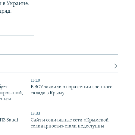
 в Украине.
дряд.
15:10
бует
В ВСУ заявили о поражении военного
нирований,
склада в Крыму
еньги
13:33
НПЗ Saudi
Сайт и социальные сети «Крымской
солидарности» стали недоступны