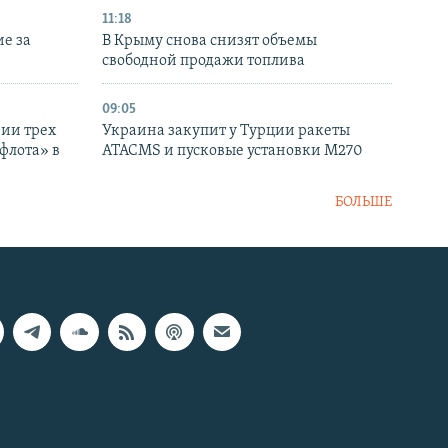
11:18
е за
В Крыму снова снизят объемы
свободной продажи топлива
09:05
нии трех
Украина закупит у Турции ракеты
флота» в
ATACMS и пусковые установки M270
БОЛЬШЕ