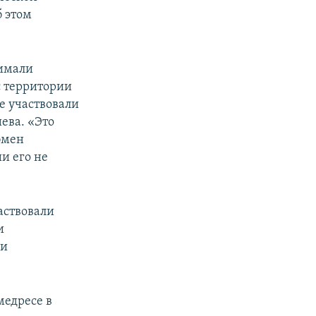
б этом
нимали
с территории
е участвовали
ева. «Это
бмен
и его не
аствовали
и
ли
медресе в