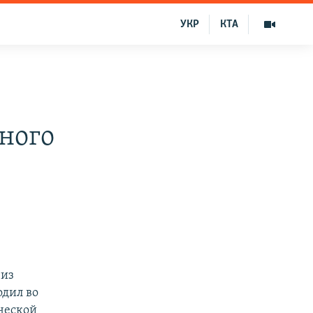
УКР
КТА
ного
 из
одил во
ческой