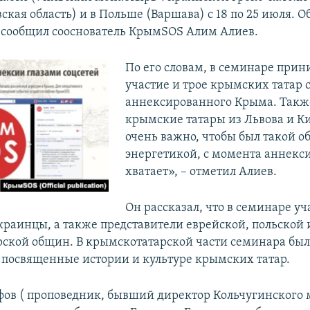
ская область) и в Польше (Варшава) с 18 по 25 июля. О
сообщил сооснователь КрымSOS Алим Алиев.
По его словам, в семинаре при
участие и трое крымских татар 
аннексированного Крыма. Такж
крымские татары из Львова и Ки
очень важно, чтобы был такой о
энергетикой, с момента аннекси
хватает», – отметил Алиев.
Он рассказал, что в семинаре уч
краинцы, а также представители еврейской, польской 
ской общин. В крымскотатарской части семинара бы
 посвященные истории и культуре крымских татар.
ов ( проповедник, бывший директор Кольчугинского 