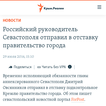
Доступность
ссылки
Вернуться
НОВОСТИ
к
НОВОСТИ
Российский руководитель
основному
СПЕЦПРОЕКТЫ
содержанию
Севастополя отправил в отставку
ВОДА
Вернутся
ГРУЗ 200
правительство города
к
ИСТОРИЯ
КАРТА ВОЕННЫХ ОБЪЕКТОВ КРЫМА
главной
29 июля 2016, 15:10
ЕЩЕ
11 ЛЕТ ОККУПАЦИИ КРЫМА. 11 ИСТОРИЙ СОПРОТИВЛЕНИЯ
навигации
Вернутся
Поделиться
Читать без VPN
РАДІО СВОБОДА
ИНТЕРАКТИВ
к
Временно исполняющий обязанности главы
КАК ОБОЙТИ БЛОКИРОВКУ
ИНФОГРАФИКА
поиску
аннексированного Севастополя Дмитрий
ТЕЛЕПРОЕКТ КРЫМ.РЕАЛИИ
Овсянников отправил в отставку подконтрольное
Українською
Кремлю правительство города. Об этом пишет
СОВЕТЫ ПРАВОЗАЩИТНИКОВ
Qırımtatar
севастопольский новостной портал
ForPost
.
ПРОПАВШИЕ БЕЗ ВЕСТИ