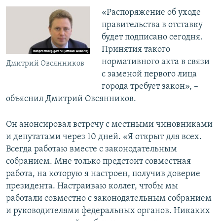
ПРИСОЕДИНЯЙТЕСЬ!
ПОБЕДИТЕЛЕЙ НЕ СУДЯТ?
«Распоряжение об уходе
правительства в отставку
КРЫМ.НЕПОКОРЕННЫЙ
будет подписано сегодня.
ELIFBE
Принятия такого
нормативного акта в связи
УКРАИНСКАЯ ПРОБЛЕМА КРЫМА
Дмитрий Овсянников
с заменой первого лица
Все сайты RFE/RL
города требует закон», –
объяснил Дмитрий Овсянников.
Он анонсировал встречу с местными чиновниками
и депутатами через 10 дней. «Я открыт для всех.
Всегда работаю вместе с законодательным
собранием. Мне только предстоит совместная
работа, на которую я настроен, получив доверие
президента. Настраиваю коллег, чтобы мы
работали совместно с законодательным собранием
и руководителями федеральных органов. Никаких