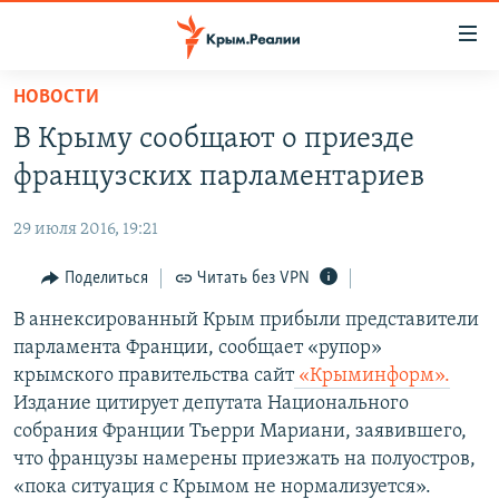
Доступность
ссылки
Вернуться
НОВОСТИ
к
НОВОСТИ
В Крыму сообщают о приезде
основному
СПЕЦПРОЕКТЫ
содержанию
французских парламентариев
ВОДА
Вернутся
ГРУЗ 200
к
29 июля 2016, 19:21
ИСТОРИЯ
КАРТА ВОЕННЫХ ОБЪЕКТОВ КРЫМА
главной
ЕЩЕ
Поделиться
Читать без VPN
11 ЛЕТ ОККУПАЦИИ КРЫМА. 11 ИСТОРИЙ СОПРОТИВЛЕНИЯ
навигации
Вернутся
РАДІО СВОБОДА
В аннексированный Крым прибыли представители
ИНТЕРАКТИВ
к
парламента Франции, сообщает «рупор»
КАК ОБОЙТИ БЛОКИРОВКУ
ИНФОГРАФИКА
поиску
крымского правительства сайт
«Крыминформ».
ТЕЛЕПРОЕКТ КРЫМ.РЕАЛИИ
Издание цитирует депутата Национального
Українською
собрания Франции Тьерри Мариани, заявившего,
СОВЕТЫ ПРАВОЗАЩИТНИКОВ
Qırımtatar
что французы намерены приезжать на полуостров,
ПРОПАВШИЕ БЕЗ ВЕСТИ
«пока ситуация с Крымом не нормализуется».