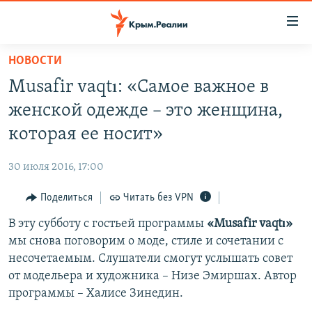
Доступность
ссылки
Вернуться
НОВОСТИ
к
НОВОСТИ
Musafir vaqtı: «Самое важное в
основному
СПЕЦПРОЕКТЫ
содержанию
женской одежде – это женщина,
ВОДА
Вернутся
ГРУЗ 200
которая ее носит»
к
ИСТОРИЯ
КАРТА ВОЕННЫХ ОБЪЕКТОВ КРЫМА
главной
30 июля 2016, 17:00
ЕЩЕ
11 ЛЕТ ОККУПАЦИИ КРЫМА. 11 ИСТОРИЙ СОПРОТИВЛЕНИЯ
навигации
Вернутся
Поделиться
Читать без VPN
РАДІО СВОБОДА
ИНТЕРАКТИВ
к
В эту субботу с гостьей программы
«Musafir vaqtı»
КАК ОБОЙТИ БЛОКИРОВКУ
ИНФОГРАФИКА
поиску
мы снова поговорим о моде, стиле и сочетании с
ТЕЛЕПРОЕКТ КРЫМ.РЕАЛИИ
несочетаемым. Слушатели смогут услышать совет
Українською
от модельера и художника – Низе Эмиршах. Автор
СОВЕТЫ ПРАВОЗАЩИТНИКОВ
Qırımtatar
программы –​ Халисе Зинедин.
ПРОПАВШИЕ БЕЗ ВЕСТИ