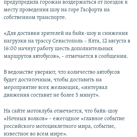
предупредила горожан воздержаться от поездок к
ПРИСОЕДИНЯЙТЕСЬ!
ПОБЕДИТЕЛЕЙ НЕ СУДЯТ?
месту проведения шоу на горе Гасфорта на
КРЫМ.НЕПОКОРЕННЫЙ
собственном транспорте.
ELIFBE
«Для доставки зрителей на байк-шоу и снижения
УКРАИНСКАЯ ПРОБЛЕМА КРЫМА
нагрузки на трассу Севастополь – Ялта, 12 августа в
Все сайты RFE/RL
16:00 начнут работу шесть дополнительных
маршрутов автобусов», – отмечается в сообщении.
В ведомстве уверяют, что количество автобусов
будет достаточным, чтобы доставить на
мероприятие всех желающих, «интервал
движения составит не более 5 минут».
На сайте мотоклуба отмечается, что байк-шоу
«Ночных волков» – ежегодное «главное событие
российского мотоциклетного мира, событие,
известное во всем мире».