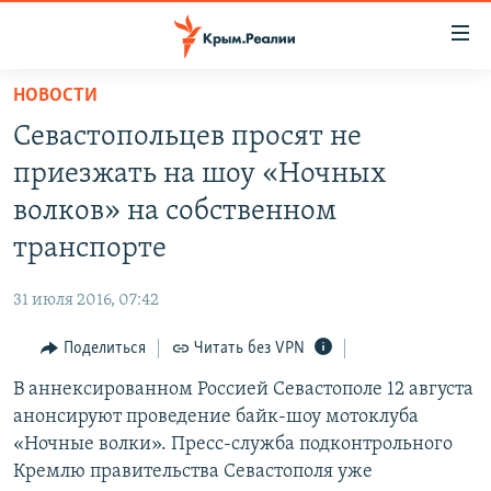
Доступность
ссылки
Вернуться
НОВОСТИ
к
НОВОСТИ
Севастопольцев просят не
основному
СПЕЦПРОЕКТЫ
содержанию
приезжать на шоу «Ночных
ВОДА
Вернутся
ГРУЗ 200
волков» на собственном
к
ИСТОРИЯ
КАРТА ВОЕННЫХ ОБЪЕКТОВ КРЫМА
транспорте
главной
ЕЩЕ
11 ЛЕТ ОККУПАЦИИ КРЫМА. 11 ИСТОРИЙ СОПРОТИВЛЕНИЯ
навигации
31 июля 2016, 07:42
Вернутся
РАДІО СВОБОДА
ИНТЕРАКТИВ
к
Поделиться
Читать без VPN
КАК ОБОЙТИ БЛОКИРОВКУ
ИНФОГРАФИКА
поиску
В аннексированном Россией Севастополе 12 августа
ТЕЛЕПРОЕКТ КРЫМ.РЕАЛИИ
Українською
анонсируют проведение байк-шоу мотоклуба
СОВЕТЫ ПРАВОЗАЩИТНИКОВ
«Ночные волки». Пресс-служба подконтрольного
Qırımtatar
Кремлю правительства Севастополя уже
ПРОПАВШИЕ БЕЗ ВЕСТИ