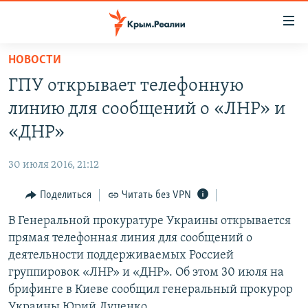
Доступность
ссылки
Вернуться
НОВОСТИ
к
НОВОСТИ
ГПУ открывает телефонную
основному
СПЕЦПРОЕКТЫ
содержанию
линию для сообщений о «ЛНР» и
ВОДА
Вернутся
ГРУЗ 200
«ДНР»
к
ИСТОРИЯ
КАРТА ВОЕННЫХ ОБЪЕКТОВ КРЫМА
главной
30 июля 2016, 21:12
ЕЩЕ
11 ЛЕТ ОККУПАЦИИ КРЫМА. 11 ИСТОРИЙ СОПРОТИВЛЕНИЯ
навигации
Вернутся
Поделиться
Читать без VPN
РАДІО СВОБОДА
ИНТЕРАКТИВ
к
В Генеральной прокуратуре Украины открывается
КАК ОБОЙТИ БЛОКИРОВКУ
ИНФОГРАФИКА
поиску
прямая телефонная линия для сообщений о
ТЕЛЕПРОЕКТ КРЫМ.РЕАЛИИ
деятельности поддерживаемых Россией
Українською
группировок «ЛНР» и «ДНР». Об этом 30 июля на
СОВЕТЫ ПРАВОЗАЩИТНИКОВ
Qırımtatar
брифинге в Киеве сообщил генеральный прокурор
ПРОПАВШИЕ БЕЗ ВЕСТИ
Украины Юрий Луценко.