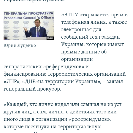
ПРИСОЕДИНЯЙТЕСЬ!
ПОБЕДИТЕЛЕЙ НЕ СУДЯТ?
«В ГПУ открывается прямая
КРЫМ.НЕПОКОРЕННЫЙ
телефонная линия, а также
ELIFBE
электронная для
сообщений тех граждан
УКРАИНСКАЯ ПРОБЛЕМА КРЫМА
Украины, которые имеют
Все сайты RFE/RL
Юрий Луценко
прямые данные об
организации
сепаратистских «референдумов» и
финансированию террористических организаций
«ЛНР», «ДНР»на территории Украины», – заявил
генеральный прокурор.
«Каждый, кто лично видел или слышал не из уст
других лиц, а сам, лично, о действиях того или
иного лица в организации «референдумов»,
которые посягнули на территориальную