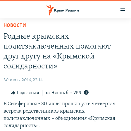
Доступность
ссылки
Вернуться
НОВОСТИ
к
НОВОСТИ
Родные крымских
основному
СПЕЦПРОЕКТЫ
содержанию
политзаключенных помогают
ВОДА
Вернутся
ГРУЗ 200
друг другу на «Крымской
к
ИСТОРИЯ
КАРТА ВОЕННЫХ ОБЪЕКТОВ КРЫМА
солидарности»
главной
ЕЩЕ
11 ЛЕТ ОККУПАЦИИ КРЫМА. 11 ИСТОРИЙ СОПРОТИВЛЕНИЯ
навигации
30 июля 2016, 22:14
Вернутся
РАДІО СВОБОДА
ИНТЕРАКТИВ
к
Поделиться
Читать без VPN
КАК ОБОЙТИ БЛОКИРОВКУ
ИНФОГРАФИКА
поиску
В Симферополе 30 июля прошла уже четвертая
ТЕЛЕПРОЕКТ КРЫМ.РЕАЛИИ
Українською
встреча родственников крымских
СОВЕТЫ ПРАВОЗАЩИТНИКОВ
политзаключенных – объединения «Крымская
Qırımtatar
солидарность».
ПРОПАВШИЕ БЕЗ ВЕСТИ