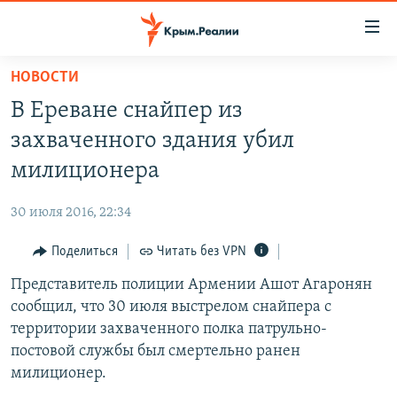
Доступность
ссылки
Вернуться
НОВОСТИ
к
НОВОСТИ
В Ереване снайпер из
основному
СПЕЦПРОЕКТЫ
содержанию
захваченного здания убил
ВОДА
Вернутся
ГРУЗ 200
милиционера
к
ИСТОРИЯ
КАРТА ВОЕННЫХ ОБЪЕКТОВ КРЫМА
главной
30 июля 2016, 22:34
ЕЩЕ
11 ЛЕТ ОККУПАЦИИ КРЫМА. 11 ИСТОРИЙ СОПРОТИВЛЕНИЯ
навигации
Вернутся
Поделиться
Читать без VPN
РАДІО СВОБОДА
ИНТЕРАКТИВ
к
Представитель полиции Армении Ашот Агаронян
КАК ОБОЙТИ БЛОКИРОВКУ
ИНФОГРАФИКА
поиску
сообщил, что 30 июля выстрелом снайпера с
ТЕЛЕПРОЕКТ КРЫМ.РЕАЛИИ
территории захваченного полка патрульно-
Українською
постовой службы был смертельно ранен
СОВЕТЫ ПРАВОЗАЩИТНИКОВ
Qırımtatar
милиционер.
ПРОПАВШИЕ БЕЗ ВЕСТИ