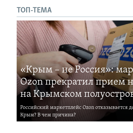
ТОП-ТЕМА
«Крым – не Россия»: ма
Ozon прекратил прием н
на Крымском полуостро
Российский маркетплейс Ozon отказывается до
Крым? В чем причина?