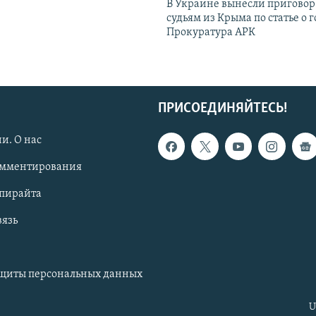
В Украине вынесли приговор
судьям из Крыма по статье о 
Прокуратура АРК
ПРИСОЕДИНЯЙТЕСЬ!
и. О нас
омментирования
опирайта
вязь
ащиты персональных данных
U