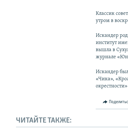
Классик сове
утром в воск
Искандер роди
институт име
вышла в Сухум
журнале «Юн
Искандер был
«Чика», «Кро
окрестности»
Поделить
ЧИТАЙТЕ ТАКЖЕ: