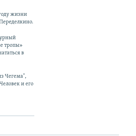
 году жизни
 Переделкино.
атурный
ые тропы»
чататься в
з Чегема",
Человек и его