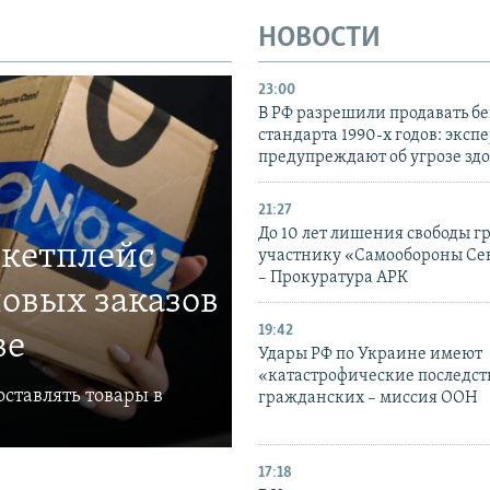
НОВОСТИ
23:00
В РФ разрешили продавать б
стандарта 1990-х годов: эксп
предупреждают об угрозе зд
21:27
До 10 лет лишения свободы г
ркетплейс
участнику «Самообороны Се
– Прокуратура АРК
овых заказов
19:42
ве
Удары РФ по Украине имеют
«катастрофические последст
ставлять товары в
гражданских – миссия ООН
17:18