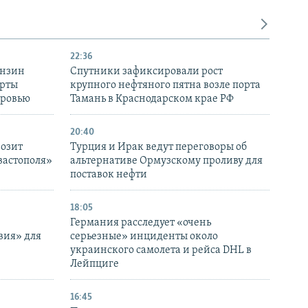
22:36
ензин
Спутники зафиксировали рост
ерты
крупного нефтяного пятна возле порта
оровью
Тамань в Краснодарском крае РФ
20:40
розит
Турция и Ирак ведут переговоры об
вастополя»
альтернативе Ормузскому проливу для
поставок нефти
18:05
Германия расследует «очень
вия» для
серьезные» инциденты около
украинского самолета и рейса DHL в
Лейпциге
16:45