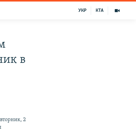
УКР
КТА
м
ник в
вторник, 2
л