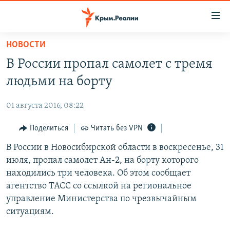
Доступность
ссылки
Вернуться
НОВОСТИ
к
НОВОСТИ
В России пропал самолет с тремя
основному
СПЕЦПРОЕКТЫ
содержанию
людьми на борту
ВОДА
Вернутся
ГРУЗ 200
к
01 августа 2016, 08:22
ИСТОРИЯ
КАРТА ВОЕННЫХ ОБЪЕКТОВ КРЫМА
главной
ЕЩЕ
Поделиться
Читать без VPN
11 ЛЕТ ОККУПАЦИИ КРЫМА. 11 ИСТОРИЙ СОПРОТИВЛЕНИЯ
навигации
Вернутся
РАДІО СВОБОДА
В России в Новосибирской области в воскресенье, 31
ИНТЕРАКТИВ
к
июля, пропал самолет Ан-2, на борту которого
КАК ОБОЙТИ БЛОКИРОВКУ
ИНФОГРАФИКА
поиску
находились три человека. Об этом сообщает
ТЕЛЕПРОЕКТ КРЫМ.РЕАЛИИ
агентство ТАСС со ссылкой на региональное
Українською
управление Министерства по чрезвычайным
СОВЕТЫ ПРАВОЗАЩИТНИКОВ
Qırımtatar
ситуациям.
ПРОПАВШИЕ БЕЗ ВЕСТИ