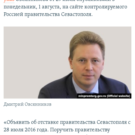
ПРИСОЕДИНЯЙТЕСЬ!
ПОБЕДИТЕЛЕЙ НЕ СУДЯТ?
понедельник, 1 августа, на сайте контролируемого
Россией правительства Севастополя.
КРЫМ.НЕПОКОРЕННЫЙ
ELIFBE
УКРАИНСКАЯ ПРОБЛЕМА КРЫМА
Все сайты RFE/RL
Дмитрий Овсянников
«Объявить об отставке правительства Севастополя с
28 июля 2016 года. Поручить правительству