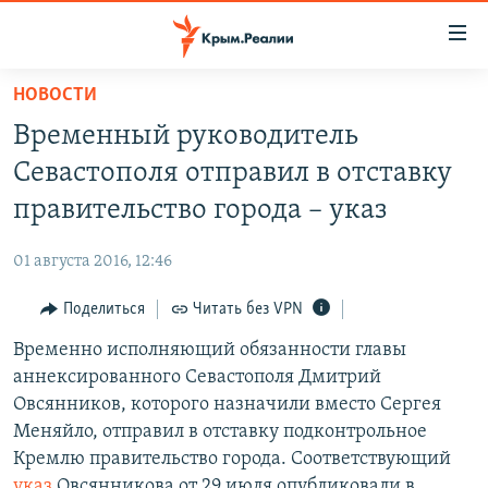
Доступность
ссылки
Вернуться
НОВОСТИ
к
НОВОСТИ
Временный руководитель
основному
СПЕЦПРОЕКТЫ
содержанию
Севастополя отправил в отставку
ВОДА
Вернутся
ГРУЗ 200
правительство города – указ
к
ИСТОРИЯ
КАРТА ВОЕННЫХ ОБЪЕКТОВ КРЫМА
главной
01 августа 2016, 12:46
ЕЩЕ
11 ЛЕТ ОККУПАЦИИ КРЫМА. 11 ИСТОРИЙ СОПРОТИВЛЕНИЯ
навигации
Вернутся
Поделиться
Читать без VPN
РАДІО СВОБОДА
ИНТЕРАКТИВ
к
Временно исполняющий обязанности главы
КАК ОБОЙТИ БЛОКИРОВКУ
ИНФОГРАФИКА
поиску
аннексированного Севастополя Дмитрий
ТЕЛЕПРОЕКТ КРЫМ.РЕАЛИИ
Овсянников, которого назначили вместо Сергея
Українською
Меняйло, отправил в отставку подконтрольное
СОВЕТЫ ПРАВОЗАЩИТНИКОВ
Qırımtatar
Кремлю правительство города. Соответствующий
ПРОПАВШИЕ БЕЗ ВЕСТИ
указ
Овсянникова от 29 июля опубликовали в