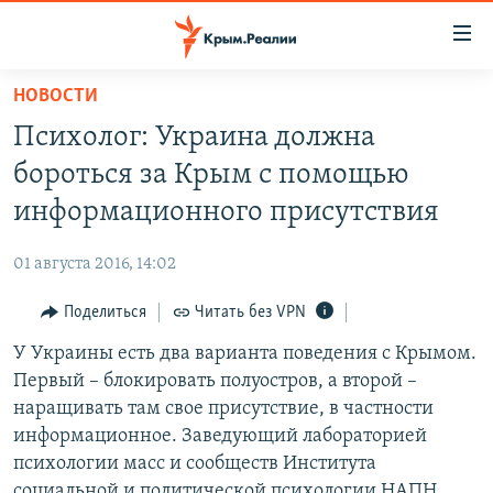
Доступность
ссылки
Вернуться
НОВОСТИ
к
НОВОСТИ
Психолог: Украина должна
основному
СПЕЦПРОЕКТЫ
содержанию
бороться за Крым с помощью
ВОДА
Вернутся
ГРУЗ 200
информационного присутствия
к
ИСТОРИЯ
КАРТА ВОЕННЫХ ОБЪЕКТОВ КРЫМА
главной
01 августа 2016, 14:02
ЕЩЕ
11 ЛЕТ ОККУПАЦИИ КРЫМА. 11 ИСТОРИЙ СОПРОТИВЛЕНИЯ
навигации
Вернутся
Поделиться
Читать без VPN
РАДІО СВОБОДА
ИНТЕРАКТИВ
к
У Украины есть два варианта поведения с Крымом.
КАК ОБОЙТИ БЛОКИРОВКУ
ИНФОГРАФИКА
поиску
Первый – блокировать полуостров, а второй –
ТЕЛЕПРОЕКТ КРЫМ.РЕАЛИИ
наращивать там свое присутствие, в частности
Українською
информационное. Заведующий лабораторией
СОВЕТЫ ПРАВОЗАЩИТНИКОВ
Qırımtatar
психологии масс и сообществ Института
ПРОПАВШИЕ БЕЗ ВЕСТИ
социальной и политической психологии НАПН