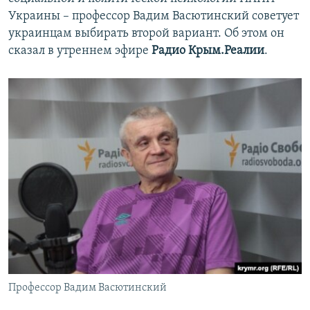
ПРИСОЕДИНЯЙТЕСЬ!
ПОБЕДИТЕЛЕЙ НЕ СУДЯТ?
Украины – профессор Вадим Васютинский советует
украинцам выбирать второй вариант. Об этом он
КРЫМ.НЕПОКОРЕННЫЙ
сказал в утреннем эфире
Радио Крым.Реалии
.
ELIFBE
УКРАИНСКАЯ ПРОБЛЕМА КРЫМА
Все сайты RFE/RL
Профессор Вадим Васютинский