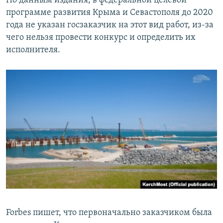
По данным издания, в федеральной целевой
ПРИСОЕДИНЯЙТЕСЬ!
ПОБЕДИТЕЛЕЙ НЕ СУДЯТ?
программе развития Крыма и Севастополя до 2020
года не указан госзаказчик на этот вид работ, из-за
КРЫМ.НЕПОКОРЕННЫЙ
чего нельзя провести конкурс и определить их
ELIFBE
исполнителя.
УКРАИНСКАЯ ПРОБЛЕМА КРЫМА
Все сайты RFE/RL
Forbes пишет, что первоначально заказчиком была