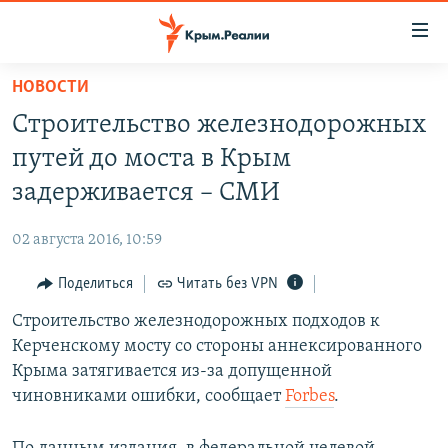
Доступность
ссылки
Вернуться
НОВОСТИ
к
НОВОСТИ
Строительство железнодорожных
основному
СПЕЦПРОЕКТЫ
содержанию
путей до моста в Крым
ВОДА
Вернутся
ГРУЗ 200
задерживается – СМИ
к
ИСТОРИЯ
КАРТА ВОЕННЫХ ОБЪЕКТОВ КРЫМА
главной
02 августа 2016, 10:59
ЕЩЕ
11 ЛЕТ ОККУПАЦИИ КРЫМА. 11 ИСТОРИЙ СОПРОТИВЛЕНИЯ
навигации
Вернутся
Поделиться
Читать без VPN
РАДІО СВОБОДА
ИНТЕРАКТИВ
к
Строительство железнодорожных подходов к
КАК ОБОЙТИ БЛОКИРОВКУ
ИНФОГРАФИКА
поиску
Керченскому мосту со стороны аннексированного
ТЕЛЕПРОЕКТ КРЫМ.РЕАЛИИ
Крыма затягивается из-за допущенной
Українською
чиновниками ошибки, сообщает
Forbes
.
СОВЕТЫ ПРАВОЗАЩИТНИКОВ
Qırımtatar
ПРОПАВШИЕ БЕЗ ВЕСТИ