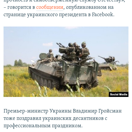
прочность и самоотверженную службу Отечеству»,
ПРИСОЕДИНЯЙТЕСЬ!
ПОБЕДИТЕЛЕЙ НЕ СУДЯТ?
– говорится в
сообщении
, опубликованном на
странице украинского президента в Facebook.
КРЫМ.НЕПОКОРЕННЫЙ
ELIFBE
УКРАИНСКАЯ ПРОБЛЕМА КРЫМА
Все сайты RFE/RL
Премьер-министр Украины Владимир Гройсман
тоже поздравил украинских десантников с
профессиональным праздником.