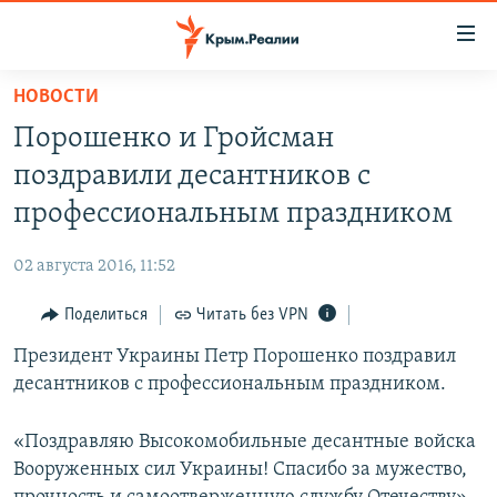
Доступность
ссылки
Вернуться
НОВОСТИ
к
НОВОСТИ
Порошенко и Гройсман
основному
СПЕЦПРОЕКТЫ
содержанию
поздравили десантников с
ВОДА
Вернутся
ГРУЗ 200
профессиональным праздником
к
ИСТОРИЯ
КАРТА ВОЕННЫХ ОБЪЕКТОВ КРЫМА
главной
02 августа 2016, 11:52
ЕЩЕ
11 ЛЕТ ОККУПАЦИИ КРЫМА. 11 ИСТОРИЙ СОПРОТИВЛЕНИЯ
навигации
Вернутся
Поделиться
Читать без VPN
РАДІО СВОБОДА
ИНТЕРАКТИВ
к
Президент Украины Петр Порошенко поздравил
КАК ОБОЙТИ БЛОКИРОВКУ
ИНФОГРАФИКА
поиску
десантников с профессиональным праздником.
ТЕЛЕПРОЕКТ КРЫМ.РЕАЛИИ
Українською
СОВЕТЫ ПРАВОЗАЩИТНИКОВ
«Поздравляю Высокомобильные десантные войска
Qırımtatar
Вооруженных сил Украины! Спасибо за мужество,
ПРОПАВШИЕ БЕЗ ВЕСТИ