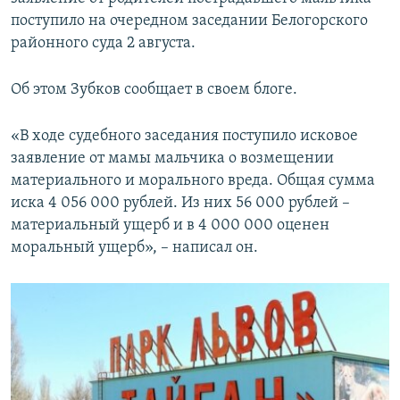
ПРИСОЕДИНЯЙТЕСЬ!
ПОБЕДИТЕЛЕЙ НЕ СУДЯТ?
поступило на очередном заседании Белогорского
районного суда 2 августа.
КРЫМ.НЕПОКОРЕННЫЙ
ELIFBE
Об этом Зубков сообщает в своем блоге.
УКРАИНСКАЯ ПРОБЛЕМА КРЫМА
«В ходе судебного заседания поступило исковое
Все сайты RFE/RL
заявление от мамы мальчика о возмещении
материального и морального вреда. Общая сумма
иска 4 056 000 рублей. Из них 56 000 рублей –
материальный ущерб и в 4 000 000 оценен
моральный ущерб», – написал он.