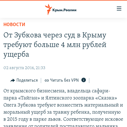
Доступность
ссылки
Вернуться
НОВОСТИ
к
НОВОСТИ
От Зубкова через суд в Крыму
основному
СПЕЦПРОЕКТЫ
содержанию
требуют больше 4 млн рублей
ВОДА
Вернутся
ГРУЗ 200
ущерба
к
ИСТОРИЯ
КАРТА ВОЕННЫХ ОБЪЕКТОВ КРЫМА
главной
02 августа 2016, 21:33
ЕЩЕ
11 ЛЕТ ОККУПАЦИИ КРЫМА. 11 ИСТОРИЙ СОПРОТИВЛЕНИЯ
навигации
Вернутся
Поделиться
Читать без VPN
РАДІО СВОБОДА
ИНТЕРАКТИВ
к
От крымского бизнесмена, владельца сафари-
КАК ОБОЙТИ БЛОКИРОВКУ
ИНФОГРАФИКА
поиску
парка «Тайган» и Ялтинского зоопарка «Сказка»
ТЕЛЕПРОЕКТ КРЫМ.РЕАЛИИ
Олега Зубкова требуют возместить материальный и
Українською
моральный ущерб за травму ребенка, полученную
СОВЕТЫ ПРАВОЗАЩИТНИКОВ
Qırımtatar
в 2015 году в парке львов. Соответствующее исковое
ПРОПАВШИЕ БЕЗ ВЕСТИ
заявление от родителей пострадавшего мальчика