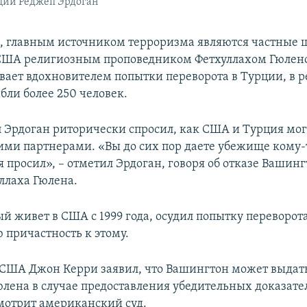
ции Реджеп Эрдоган
м, главным источником терроризма являются частные 
США религиозным проповедником Фетхуллахом Гюлено
вает вдохновителем попытки переворота в Турции, в р
бли более 250 человек.
 Эрдоган риторически спросил, как США и Турция мог
ими партнерами. «Вы до сих пор даете убежище кому-т
 просил», – отметил Эрдоган, говоря об отказе Вашин
ллаха Гюлена.
й живет в США с 1999 года, осудил попытку переворот
 причастность к этому.
 США Джон Керри заявил, что Вашингтон может выдат
юлена в случае предоставления убедительных доказате
мотрит американский суд.