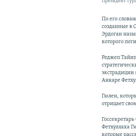
Президент Тур
По его слова
созданные в 
Эрдоган назы
которого поги
Реджеп Тайип
стратегическ
экстрадиции я
Анкаре Фетху
Гюлен, которы
отрицает свою
Госсекретарь
Фетхуллаха Г
которые расс