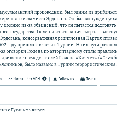
 мусульманский проповедник, был одним из приближ
меренного исламиста Эрдогана. Он был вынужден уех
ду именно из-за обвинений, что он пытается подорвать
ого государства. Гюлен и из изгнания сыграл заметную
 Эрдогана, консервативная религиозная Партия справ
002 году пришла к власти в Турции. Но их пути разошли
з-за оговорки Гюлена по авторитарному стилю правлени
да движение последователей Гюлена «Хизмет» («Служ
лонников, было названо в Турции террористическим.
ся
Читать без VPN
Follow us
Печать
ится с Путиным 9 августа