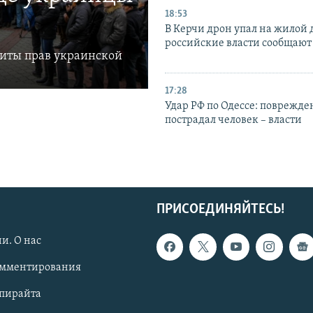
18:53
В Керчи дрон упал на жилой 
российские власти сообщают
щиты прав украинской
17:28
Удар РФ по Одессе: поврежде
пострадал человек – власти
ПРИСОЕДИНЯЙТЕСЬ!
и. О нас
омментирования
опирайта