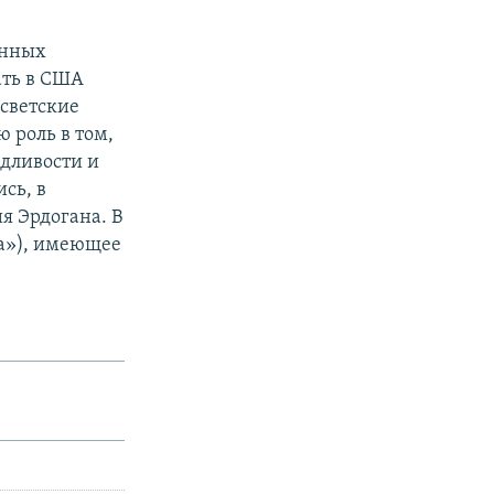
енных
ать в США
 светские
 роль в том,
едливости и
сь, в
я Эрдогана. В
ба»), имеющее