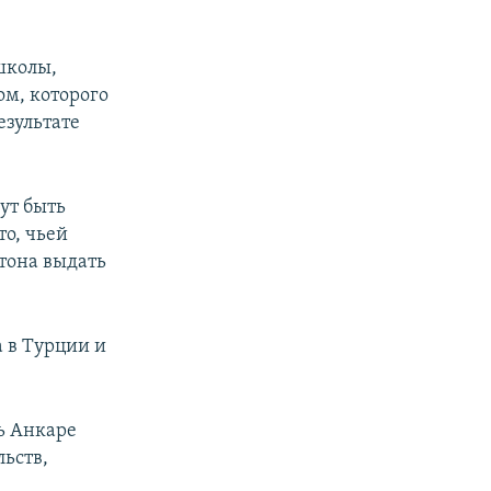
школы,
м, которого
езультате
ут быть
о, чьей
гтона выдать
а в Турции и
ь Анкаре
льств,