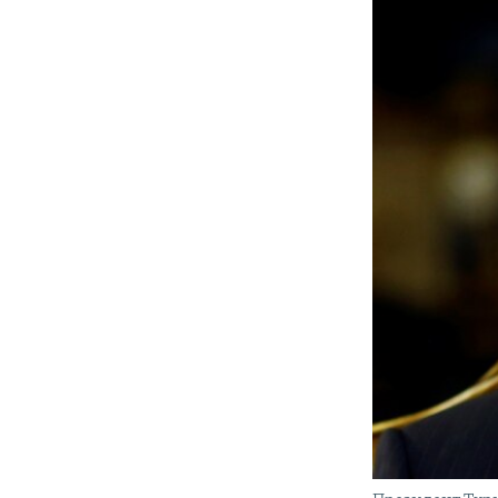
ПОБЕДИТЕЛЕЙ НЕ СУДЯТ?
КРЫМ.НЕПОКОРЕННЫЙ
ELIFBE
УКРАИНСКАЯ ПРОБЛЕМА КРЫМА