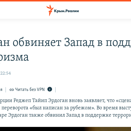
ан обвиняет Запад в под
ризма
 22:54
ся
Читать без VPN
рции Реджеп Тайип Эрдоган вновь заявляет, что «сце
 переворота «был написан за рубежом». Во время выст
каре Эрдоган также обвинил Запад в поддержке террор