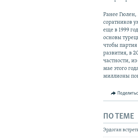
Ранее Гюлен,
соратников у
еще в 1999 го
основы турецк
чтобы партия
развития, в 2
частности, и
мае этого го
миллионы пок
Поделить
ПО ТЕМЕ
Эрдоган встрет