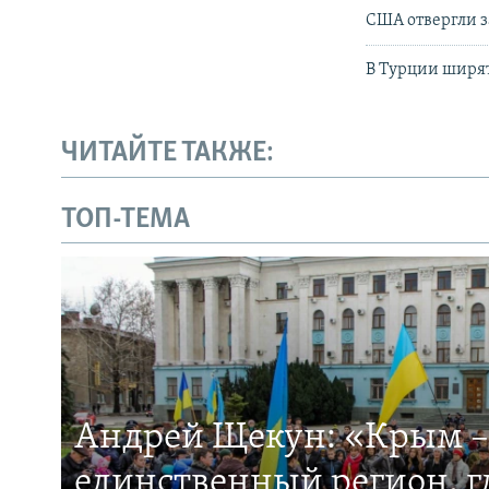
США отвергли з
В Турции ширя
ЧИТАЙТЕ ТАКЖЕ:
ТОП-ТЕМА
Андрей Щекун: «Крым –
единственный регион, 