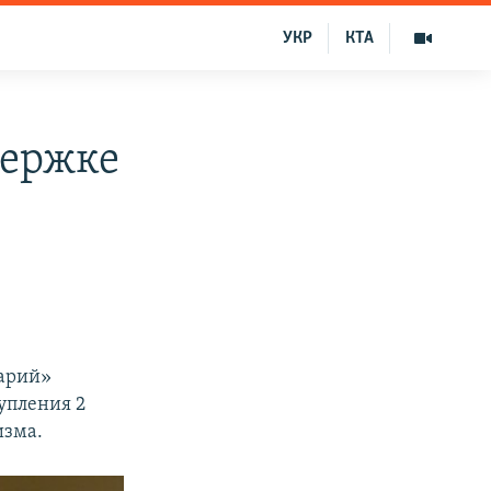
УКР
КТА
держке
нарий»
упления 2
изма.