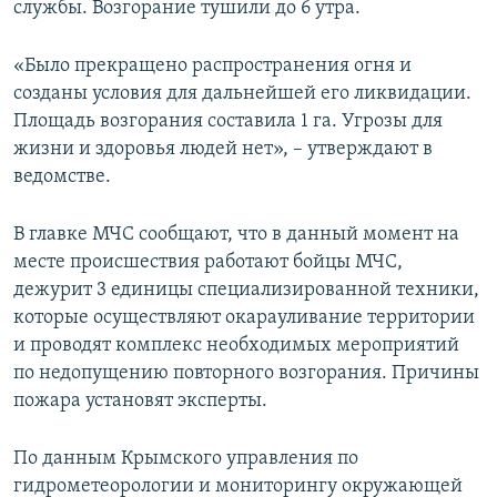
службы. Возгорание тушили до 6 утра.
ПРИСОЕДИНЯЙТЕСЬ!
ПОБЕДИТЕЛЕЙ НЕ СУДЯТ?
КРЫМ.НЕПОКОРЕННЫЙ
«Было прекращено распространения огня и
созданы условия для дальнейшей его ликвидации.
ELIFBE
Площадь возгорания составила 1 га. Угрозы для
УКРАИНСКАЯ ПРОБЛЕМА КРЫМА
жизни и здоровья людей нет», – утверждают в
Все сайты RFE/RL
ведомстве.
В главке МЧС сообщают, что в данный момент на
месте происшествия работают бойцы МЧС,
дежурит 3 единицы специализированной техники,
которые осуществляют окарауливание территории
и проводят комплекс необходимых мероприятий
по недопущению повторного возгорания. Причины
пожара установят эксперты.
По данным Крымского управления по
гидрометеорологии и мониторингу окружающей