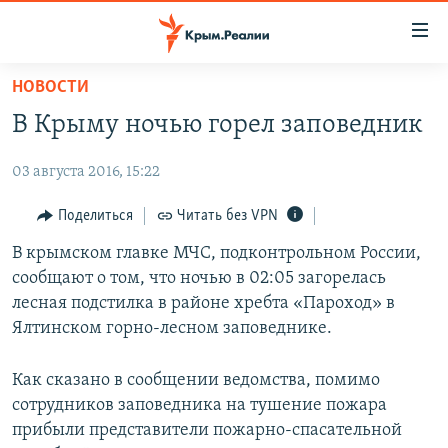
Доступность
ссылки
Вернуться
НОВОСТИ
к
НОВОСТИ
В Крыму ночью горел заповедник
основному
СПЕЦПРОЕКТЫ
содержанию
03 августа 2016, 15:22
ВОДА
Вернутся
ГРУЗ 200
к
ИСТОРИЯ
КАРТА ВОЕННЫХ ОБЪЕКТОВ КРЫМА
Поделиться
Читать без VPN
главной
ЕЩЕ
11 ЛЕТ ОККУПАЦИИ КРЫМА. 11 ИСТОРИЙ СОПРОТИВЛЕНИЯ
В крымском главке МЧС, подконтрольном России,
навигации
сообщают о том, что ночью в 02:05 загорелась
Вернутся
РАДІО СВОБОДА
ИНТЕРАКТИВ
лесная подстилка в районе хребта «Пароход» в
к
КАК ОБОЙТИ БЛОКИРОВКУ
ИНФОГРАФИКА
Ялтинском горно-лесном заповеднике.
поиску
ТЕЛЕПРОЕКТ КРЫМ.РЕАЛИИ
Українською
Как сказано в сообщении ведомства, помимо
СОВЕТЫ ПРАВОЗАЩИТНИКОВ
сотрудников заповедника на тушение пожара
Qırımtatar
прибыли представители пожарно-спасательной
ПРОПАВШИЕ БЕЗ ВЕСТИ