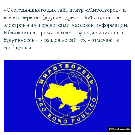
ПРИСОЕДИНЯЙТЕСЬ!
ПОБЕДИТЕЛЕЙ НЕ СУДЯТ?
«С сегодняшнего дня сайт центр «Миротворец» и
КРЫМ.НЕПОКОРЕННЫЙ
все его зеркала (другие адреса –
КР
) считаются
электронными средствами массовой информации.
ELIFBE
В ближайшее время соответствующие изменения
УКРАИНСКАЯ ПРОБЛЕМА КРЫМА
будут внесены в раздел «о сайте», – отмечают в
Все сайты RFE/RL
сообщении.