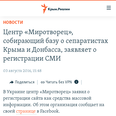
Доступность
ссылки
Вернуться
НОВОСТИ
к
НОВОСТИ
Центр «Миротворец»,
основному
СПЕЦПРОЕКТЫ
содержанию
собирающий базу о сепаратистах
ВОДА
Вернутся
ГРУЗ 200
Крыма и Донбасса, заявляет о
к
ИСТОРИЯ
КАРТА ВОЕННЫХ ОБЪЕКТОВ КРЫМА
регистрации СМИ
главной
ЕЩЕ
11 ЛЕТ ОККУПАЦИИ КРЫМА. 11 ИСТОРИЙ СОПРОТИВЛЕНИЯ
навигации
03 августа 2016, 15:48
Вернутся
РАДІО СВОБОДА
ИНТЕРАКТИВ
к
Поделиться
Читать без VPN
КАК ОБОЙТИ БЛОКИРОВКУ
ИНФОГРАФИКА
поиску
В Украине центр «Миротворец» заявил о
ТЕЛЕПРОЕКТ КРЫМ.РЕАЛИИ
Українською
регистрации сайта как средства массовой
СОВЕТЫ ПРАВОЗАЩИТНИКОВ
информации. Об этом организация сообщает на
Qırımtatar
своей
странице
в Facebook.
ПРОПАВШИЕ БЕЗ ВЕСТИ