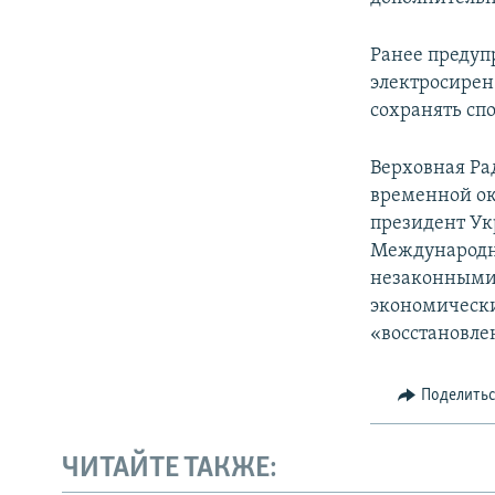
ПОБЕДИТЕЛЕЙ НЕ СУДЯТ?
КРЫМ.НЕПОКОРЕННЫЙ
Ранее предуп
электросирен 
ELIFBE
сохранять сп
УКРАИНСКАЯ ПРОБЛЕМА КРЫМА
Верховная Ра
временной ок
президент Ук
Международн
незаконными 
экономически
«восстановле
Поделить
ЧИТАЙТЕ ТАКЖЕ: