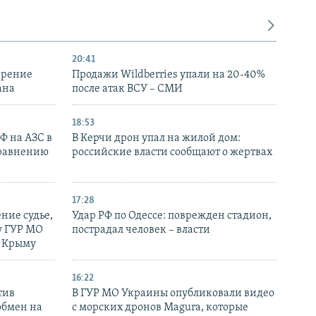
20:41
ирение
Продажи Wildberries упали на 20-40%
ана
после атак ВСУ – СМИ
18:53
РФ на АЗС в
В Керчи дрон упал на жилой дом:
сравнению
российские власти сообщают о жертвах
17:28
ние судье,
Удар РФ по Одессе: поврежден стадион,
у ГУР МО
пострадал человек – власти
в Крыму
16:22
тив
В ГУР МО Украины опубликовали видео
обмен на
с морских дронов Magura, которые