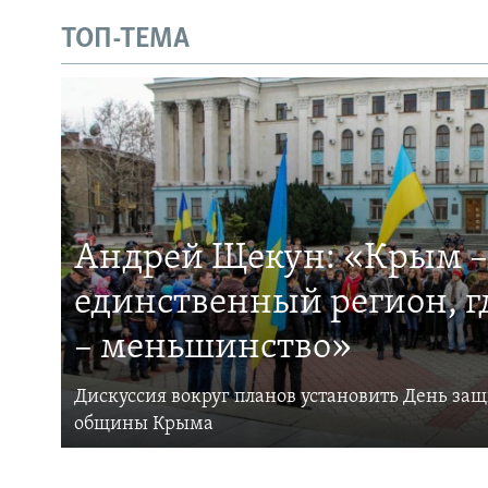
ТОП-ТЕМА
Андрей Щекун: «Крым –
единственный регион, 
– меньшинство»
Дискуссия вокруг планов установить День за
общины Крыма