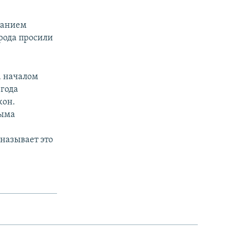
ванием
орода просили
а началом
 года
кон.
рыма
называет это