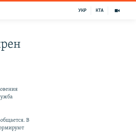
УКР
КТА
ирен
новения
лужба
общается. В
формируют