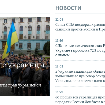
НОВОСТИ
22:08
Сенат США поддержал расш
санкций против России и Ир
19:46
CIR: в июле количество атак 
Украине выросло на 72% по 
с июнем
где украинцы
18:02
В Украине выдвинули обвине
выносившего приговор бойц
Украины, попавшего в плен 
щиты прав украинской
16:59
60 процентов украинцев про
передачи России Донбасса в 