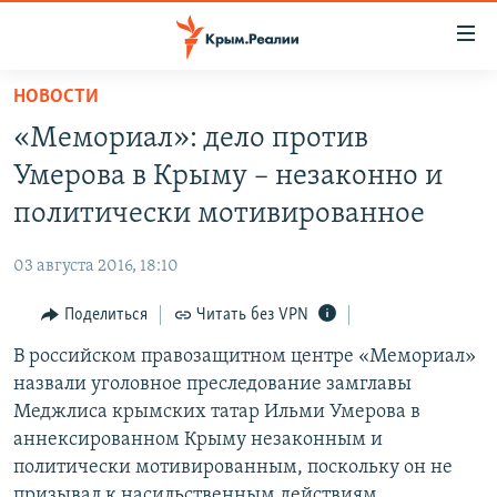
Доступность
ссылки
Вернуться
НОВОСТИ
к
НОВОСТИ
«Мемориал»: дело против
основному
СПЕЦПРОЕКТЫ
содержанию
Умерова в Крыму – незаконно и
ВОДА
Вернутся
ГРУЗ 200
политически мотивированное
к
ИСТОРИЯ
КАРТА ВОЕННЫХ ОБЪЕКТОВ КРЫМА
главной
03 августа 2016, 18:10
ЕЩЕ
11 ЛЕТ ОККУПАЦИИ КРЫМА. 11 ИСТОРИЙ СОПРОТИВЛЕНИЯ
навигации
Вернутся
Поделиться
Читать без VPN
РАДІО СВОБОДА
ИНТЕРАКТИВ
к
В российском правозащитном центре «Мемориал»
КАК ОБОЙТИ БЛОКИРОВКУ
ИНФОГРАФИКА
поиску
назвали уголовное преследование замглавы
ТЕЛЕПРОЕКТ КРЫМ.РЕАЛИИ
Меджлиса крымских татар Ильми Умерова в
Українською
аннексированном Крыму незаконным и
СОВЕТЫ ПРАВОЗАЩИТНИКОВ
Qırımtatar
политически мотивированным, поскольку он не
ПРОПАВШИЕ БЕЗ ВЕСТИ
призывал к насильственным действиям.