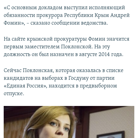
ПРИСОЕДИНЯЙТЕСЬ!
ПОБЕДИТЕЛЕЙ НЕ СУДЯТ?
«С основным докладом выступил исполняющий
обязанности прокурора Республики Крым Андрей
КРЫМ.НЕПОКОРЕННЫЙ
Фомин», – сказано сообщении ведомства.
ELIFBE
На сайте крымской прокуратуры Фомин значится
УКРАИНСКАЯ ПРОБЛЕМА КРЫМА
первым заместителем Поклонской. На эту
Все сайты RFE/RL
должность он был назначен в августе 2014 года.
Сейчас Поклонская, которая оказалась в списке
кандидатов на выборах в Госдуму от партии
«Единая Россия», находится в предвыборном
отпуске.