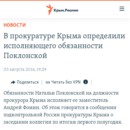
Доступность
ссылки
Вернуться
НОВОСТИ
к
НОВОСТИ
В прокуратуре Крыма определили
основному
СПЕЦПРОЕКТЫ
содержанию
исполняющего обязанности
ВОДА
Вернутся
ГРУЗ 200
Поклонской
к
ИСТОРИЯ
КАРТА ВОЕННЫХ ОБЪЕКТОВ КРЫМА
главной
03 августа 2016, 19:29
ЕЩЕ
11 ЛЕТ ОККУПАЦИИ КРЫМА. 11 ИСТОРИЙ СОПРОТИВЛЕНИЯ
навигации
Вернутся
Поделиться
Читать без VPN
РАДІО СВОБОДА
ИНТЕРАКТИВ
к
Обязанности Натальи Поклонской на должности
КАК ОБОЙТИ БЛОКИРОВКУ
ИНФОГРАФИКА
поиску
прокурора Крыма исполняет ее заместитель
ТЕЛЕПРОЕКТ КРЫМ.РЕАЛИИ
Андрей Фомин. Об этом говорится в сообщении
Українською
подконтрольной России прокуратуры Крыма о
СОВЕТЫ ПРАВОЗАЩИТНИКОВ
Qırımtatar
заседании коллегии по итогам первого полугодия.
ПРОПАВШИЕ БЕЗ ВЕСТИ