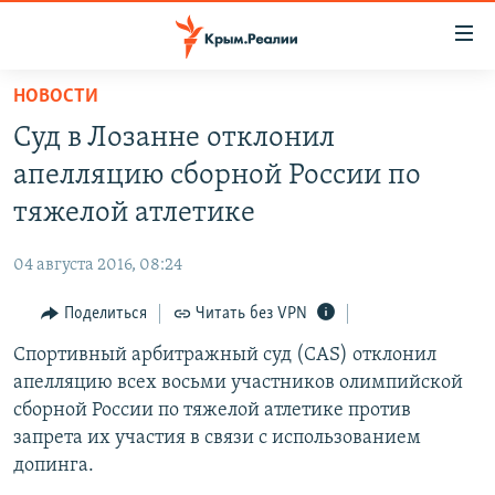
Доступность
ссылки
Вернуться
НОВОСТИ
к
НОВОСТИ
Суд в Лозанне отклонил
основному
СПЕЦПРОЕКТЫ
содержанию
апелляцию сборной России по
ВОДА
Вернутся
ГРУЗ 200
тяжелой атлетике
к
ИСТОРИЯ
КАРТА ВОЕННЫХ ОБЪЕКТОВ КРЫМА
главной
04 августа 2016, 08:24
ЕЩЕ
11 ЛЕТ ОККУПАЦИИ КРЫМА. 11 ИСТОРИЙ СОПРОТИВЛЕНИЯ
навигации
Вернутся
Поделиться
Читать без VPN
РАДІО СВОБОДА
ИНТЕРАКТИВ
к
Спортивный арбитражный суд (CAS) отклонил
КАК ОБОЙТИ БЛОКИРОВКУ
ИНФОГРАФИКА
поиску
апелляцию всех восьми участников олимпийской
ТЕЛЕПРОЕКТ КРЫМ.РЕАЛИИ
сборной России по тяжелой атлетике против
Українською
запрета их участия в связи с использованием
СОВЕТЫ ПРАВОЗАЩИТНИКОВ
Qırımtatar
допинга.
ПРОПАВШИЕ БЕЗ ВЕСТИ