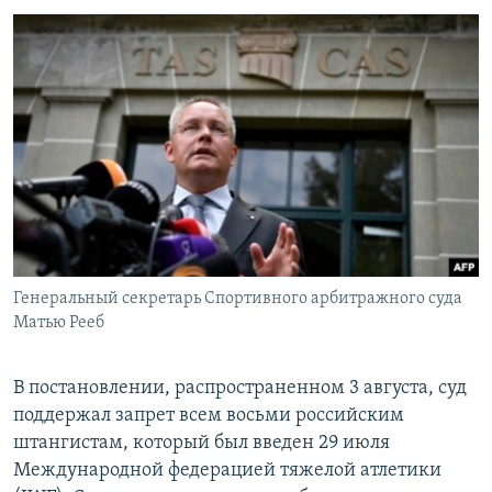
ПРИСОЕДИНЯЙТЕСЬ!
ПОБЕДИТЕЛЕЙ НЕ СУДЯТ?
КРЫМ.НЕПОКОРЕННЫЙ
ELIFBE
УКРАИНСКАЯ ПРОБЛЕМА КРЫМА
Все сайты RFE/RL
Генеральный секретарь Спортивного арбитражного суда
Матью Рееб
В постановлении, распространенном 3 августа, суд
поддержал запрет всем восьми российским
штангистам, который был введен 29 июля
Международной федерацией тяжелой атлетики