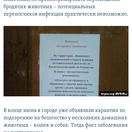
ПРИСОЕДИНЯЙТЕСЬ!
ПОБЕДИТЕЛЕЙ НЕ СУДЯТ?
бродячих животных – потенциальных
переносчиков инфекции практически невозможно.
КРЫМ.НЕПОКОРЕННЫЙ
ELIFBE
УКРАИНСКАЯ ПРОБЛЕМА КРЫМА
Все сайты RFE/RL
В конце июня в городе уже объявляли карантин по
подозрению на бешенство у нескольких домашних
животных – кошек и собак. Тогда факт заболевания