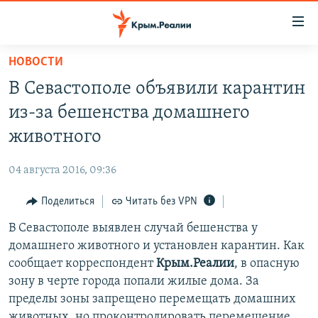
Доступность
ссылки
Вернуться
НОВОСТИ
к
НОВОСТИ
В Севастополе объявили карантин
основному
СПЕЦПРОЕКТЫ
содержанию
из-за бешенства домашнего
ВОДА
Вернутся
ГРУЗ 200
животного
к
ИСТОРИЯ
КАРТА ВОЕННЫХ ОБЪЕКТОВ КРЫМА
главной
04 августа 2016, 09:36
ЕЩЕ
11 ЛЕТ ОККУПАЦИИ КРЫМА. 11 ИСТОРИЙ СОПРОТИВЛЕНИЯ
навигации
Вернутся
Поделиться
Читать без VPN
РАДІО СВОБОДА
ИНТЕРАКТИВ
к
В Севастополе выявлен случай бешенства у
КАК ОБОЙТИ БЛОКИРОВКУ
ИНФОГРАФИКА
поиску
домашнего животного и установлен карантин. Как
ТЕЛЕПРОЕКТ КРЫМ.РЕАЛИИ
сообщает корреспондент
Крым.Реалии
, в опасную
Українською
зону в черте города попали жилые дома. За
СОВЕТЫ ПРАВОЗАЩИТНИКОВ
Qırımtatar
пределы зоны запрещено перемещать домашних
ПРОПАВШИЕ БЕЗ ВЕСТИ
животных, но проконтролировать перемещение