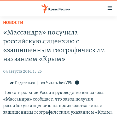
Доступность
ссылки
Вернуться
НОВОСТИ
к
НОВОСТИ
«Массандра» получила
основному
СПЕЦПРОЕКТЫ
содержанию
российскую лицензию с
ВОДА
Вернутся
ГРУЗ 200
«защищенным географическим
к
ИСТОРИЯ
КАРТА ВОЕННЫХ ОБЪЕКТОВ КРЫМА
названием «Крым»
главной
ЕЩЕ
11 ЛЕТ ОККУПАЦИИ КРЫМА. 11 ИСТОРИЙ СОПРОТИВЛЕНИЯ
навигации
04 августа 2016, 15:25
Вернутся
РАДІО СВОБОДА
ИНТЕРАКТИВ
к
Поделиться
Читать без VPN
КАК ОБОЙТИ БЛОКИРОВКУ
ИНФОГРАФИКА
поиску
Подконтрольное России руководство винзавода
ТЕЛЕПРОЕКТ КРЫМ.РЕАЛИИ
Українською
«Массандра» сообщает, что завод получил
СОВЕТЫ ПРАВОЗАЩИТНИКОВ
российскую лицензию на производство вина с
Qırımtatar
защищенным географическим указанием «Крым».
ПРОПАВШИЕ БЕЗ ВЕСТИ