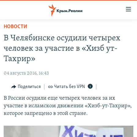
Доступность
ссылки
Вернуться
НОВОСТИ
к
НОВОСТИ
В Челябинске осудили четырех
основному
СПЕЦПРОЕКТЫ
содержанию
человек за участие в «Хизб ут-
ВОДА
Вернутся
ГРУЗ 200
Тахрир»
к
ИСТОРИЯ
КАРТА ВОЕННЫХ ОБЪЕКТОВ КРЫМА
главной
04 августа 2016, 16:43
ЕЩЕ
11 ЛЕТ ОККУПАЦИИ КРЫМА. 11 ИСТОРИЙ СОПРОТИВЛЕНИЯ
навигации
Вернутся
Поделиться
Читать без VPN
РАДІО СВОБОДА
ИНТЕРАКТИВ
к
В России осудили еще четырех человек за их
КАК ОБОЙТИ БЛОКИРОВКУ
ИНФОГРАФИКА
поиску
участие в исламском движении «Хизб-ут-Тахрир»,
ТЕЛЕПРОЕКТ КРЫМ.РЕАЛИИ
которое запрещено в этой стране.
Українською
СОВЕТЫ ПРАВОЗАЩИТНИКОВ
Qırımtatar
ПРОПАВШИЕ БЕЗ ВЕСТИ