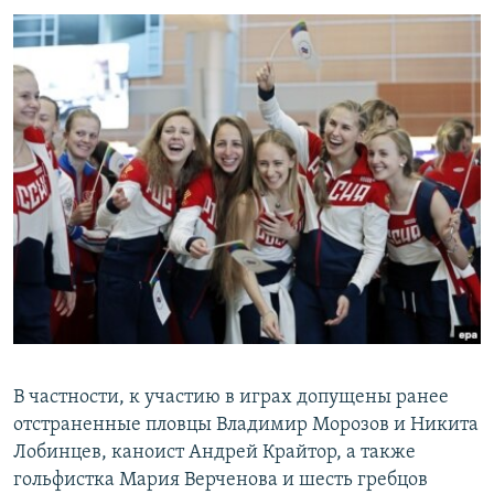
ПРИСОЕДИНЯЙТЕСЬ!
ПОБЕДИТЕЛЕЙ НЕ СУДЯТ?
КРЫМ.НЕПОКОРЕННЫЙ
ELIFBE
УКРАИНСКАЯ ПРОБЛЕМА КРЫМА
Все сайты RFE/RL
В частности, к участию в играх допущены ранее
отстраненные пловцы Владимир Морозов и Никита
Лобинцев, каноист Андрей Крайтор, а также
гольфистка Мария Верченова и шесть гребцов