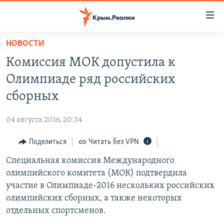
Доступность
ссылки
Вернуться
НОВОСТИ
к
НОВОСТИ
Комиссия МОК допустила к
основному
СПЕЦПРОЕКТЫ
содержанию
Олимпиаде ряд российских
ВОДА
Вернутся
ГРУЗ 200
сборных
к
ИСТОРИЯ
КАРТА ВОЕННЫХ ОБЪЕКТОВ КРЫМА
главной
04 августа 2016, 20:34
ЕЩЕ
11 ЛЕТ ОККУПАЦИИ КРЫМА. 11 ИСТОРИЙ СОПРОТИВЛЕНИЯ
навигации
Вернутся
Поделиться
Читать без VPN
РАДІО СВОБОДА
ИНТЕРАКТИВ
к
Специальная комиссия Международного
КАК ОБОЙТИ БЛОКИРОВКУ
ИНФОГРАФИКА
поиску
олимпийского комитета (МОК) подтвердила
ТЕЛЕПРОЕКТ КРЫМ.РЕАЛИИ
участие в Олимпиаде-2016 нескольких российских
Українською
олимпийских сборных, а также некоторых
СОВЕТЫ ПРАВОЗАЩИТНИКОВ
Qırımtatar
отдельных спортсменов.
ПРОПАВШИЕ БЕЗ ВЕСТИ