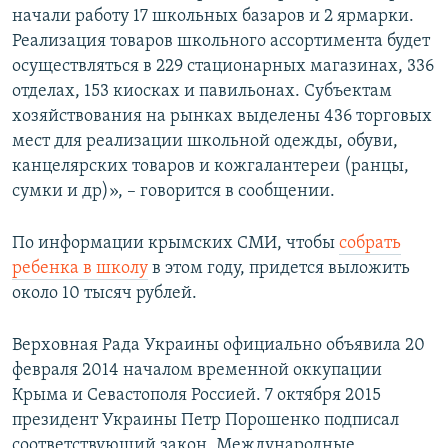
начали работу 17 школьных базаров и 2 ярмарки.
ПРИСОЕДИНЯЙТЕСЬ!
ПОБЕДИТЕЛЕЙ НЕ СУДЯТ?
Реализация товаров школьного ассортимента будет
КРЫМ.НЕПОКОРЕННЫЙ
осуществляться в 229 стационарных магазинах, 336
отделах, 153 киосках и павильонах. Субъектам
ELIFBE
хозяйствования на рынках выделены 436 торговых
УКРАИНСКАЯ ПРОБЛЕМА КРЫМА
мест для реализации школьной одежды, обуви,
Все сайты RFE/RL
канцелярских товаров и кожгалантереи (ранцы,
сумки и др)», – говорится в сообщении.
По информации крымских СМИ, чтобы
собрать
ребенка в школу
в этом году, придется выложить
около 10 тысяч рублей.
Верховная Рада Украины официально объявила 20
февраля 2014 началом временной оккупации
Крыма и Севастополя Россией. 7 октября 2015
президент Украины Петр Порошенко подписал
соответствующий закон. Международные