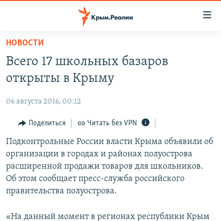
Доступность
ссылки
Вернуться
НОВОСТИ
к
НОВОСТИ
Всего 17 школьных базаров
основному
СПЕЦПРОЕКТЫ
содержанию
открыты в Крыму
ВОДА
Вернутся
ГРУЗ 200
к
06 августа 2016, 00:12
ИСТОРИЯ
КАРТА ВОЕННЫХ ОБЪЕКТОВ КРЫМА
главной
ЕЩЕ
Поделиться
Читать без VPN
11 ЛЕТ ОККУПАЦИИ КРЫМА. 11 ИСТОРИЙ СОПРОТИВЛЕНИЯ
навигации
Вернутся
РАДІО СВОБОДА
Подконтрольные России власти Крыма объявили об
ИНТЕРАКТИВ
к
организации в городах и районах полуострова
КАК ОБОЙТИ БЛОКИРОВКУ
ИНФОГРАФИКА
поиску
расширенной продажи товаров для школьников.
ТЕЛЕПРОЕКТ КРЫМ.РЕАЛИИ
Об этом сообщает пресс-служба российского
Українською
правительства полуострова.
СОВЕТЫ ПРАВОЗАЩИТНИКОВ
Qırımtatar
ПРОПАВШИЕ БЕЗ ВЕСТИ
«На данный момент в регионах республики Крым